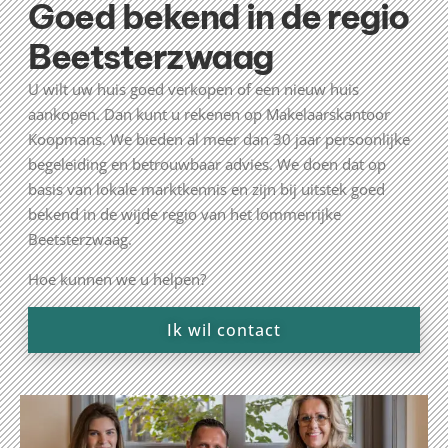
Goed bekend in de regio
Beetsterzwaag
U wilt uw huis goed verkopen of een nieuw huis
aankopen. Dan kunt u rekenen op Makelaarskantoor
Koopmans. We bieden al meer dan 30 jaar persoonlijke
begeleiding en betrouwbaar advies. We doen dat op
basis van lokale marktkennis en zijn bij uitstek goed
bekend in de wijde regio van het lommerrijke
Beetsterzwaag.
Hoe kunnen we u helpen?
Ik wil contact