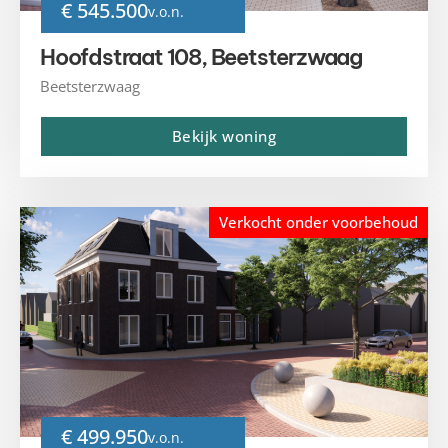
€ 545.500
v.o.n.
Hoofdstraat 108, Beetsterzwaag
Beetsterzwaag
Bekijk woning
Verkocht onder voorbehoud
€ 499.950
v.o.n.