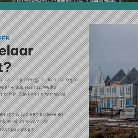
PEN
elaar
t?
m uw projecten gaat.
In onze regio
waar vraag naar is, welke
isch is. Die kennis zetten wij
n zijn wij
zo
een actieve en
enken wij mee over de
erkoopstrategie.