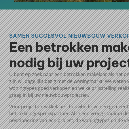
SAMEN SUCCESVOL NIEUWBOUW VERKO
Een betrokken mak
nodig bij uw projec
U bent op zoek naar een betrokken makelaar als het o
zijn wij dagelijks bezig met de woningmarkt. We weten 
woningtypes goed verkopen en welke prijsstelling realist
graag in bij
uw
nieuwbouwprojecten.
Voor projectontwikkelaars, bouwbedrijven en gemeente
betrokken gesprekspartner. Al in een vroeg stadium d
positionering van een project, de woningtypes en de v