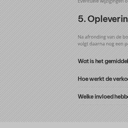
Eventuele wijzigingen
5. Opleveri
Na afronding van de bo
volgt daarna nog een p
Wat is het gemidde
Hoe werkt de verko
Welke invloed hebb