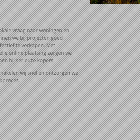
okale vraag
naar woningen en
unnen we
bij
projecten goed
fectief
te
verkopen. Met
elle
online
plaatsing zorgen we
n bij serieuze kopers.
chakelen
wij snel en
ontzorgen we
opproces.