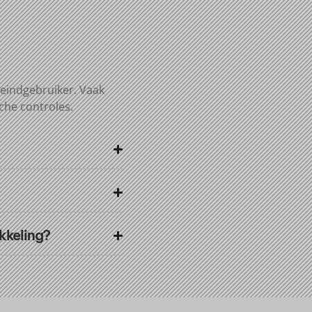
 eindgebruiker. Vaak
che controles.
kkeling?