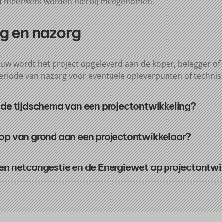
 of meerwerk worden hierbij meegenomen.
ng en nazorg
uw wordt het project opgeleverd aan de koper, belegger of
eriode van nazorg voor eventuele opleverpunten of technis
lde tijdschema van een projectontwikkeling?
op van grond aan een projectontwikkelaar?
en netcongestie en de Energiewet op projectontwi