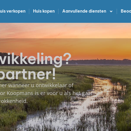
uis verkopen
Huis kopen
Aanvullende diensten
Beoo
wikkeling?
partner!
ner wanneer u ontwikkelaar of
or Koopmans is er voor u als het gaat
rokkenheid.