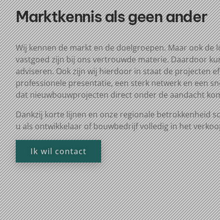
Marktkennis als geen ander
Wij kennen de markt
en
de doelgroep
en. Maar ook de
l
vastgoed zijn bij ons vertrouwde materie
. Daardoor k
adviseren
.
O
ok zijn wij
hierdoor
in staat de projecten
ef
professionele presentatie, een sterk netwerk en een sn
dat nieuwbouwprojecten direct onder de aandacht kome
Dankzij korte lijnen en onze regionale betrokkenheid
s
u als
ontwikkelaar
of bouwbedrijf
volledig in het verko
Ik wil contact