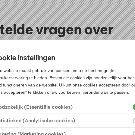
telde vragen over
ontwikkeling
okie instellingen
ijkste fasen van projectontwikkeling?
e website maakt gebruik van cookies om u de best mogelijke
oject doorloopt meestal vijf vaste fasen. Iedere fase heeft
uikerservaring te bieden. Essentiële cookies zijn noodzakelijk voor het
 van het project.
d functioneren van de website. U kunt onze cookies accepteren door o
es accepteren" te klikken of uw voorkeuren hieronder aan te passen.
se
dzakelijk (Essentiële cookies)
staat het idee voor de ontwikkeling. Er wordt gekeken naar 
tistieken (Analytische cookies)
t bestemmingsplan, marktvraag, financiële mogelijkheden en e
keting (Marketing cookies)