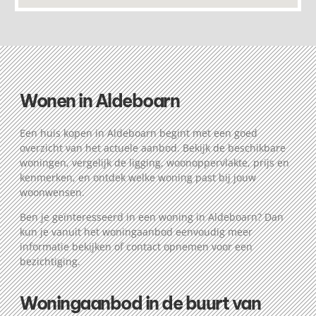
Wonen in Aldeboarn
Een huis kopen in Aldeboarn begint met een goed
overzicht van het actuele aanbod. Bekijk de beschikbare
woningen, vergelijk de ligging, woonoppervlakte, prijs en
kenmerken, en ontdek welke woning past bij jouw
woonwensen.
Ben je geïnteresseerd in een woning in Aldeboarn? Dan
kun je vanuit het woningaanbod eenvoudig meer
informatie bekijken of contact opnemen voor een
bezichtiging.
Woningaanbod in de buurt van