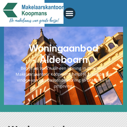
Woningaanbod
Aldeboarn
Ben je op zoek naar een woning in Drachten?
Makelaarskantoor Koopmans helpt je graag bij het
vinden van een passende woning in Drachten en
omgeving.