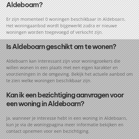
Aldeboarn?
Er zijn momenteel 0 woningen beschikbaar in Aldeboarn.
Het woningaanbod wordt bijgewerkt zodra er nieuwe
woningen worden toegevoegd of verkocht zijn.
Is Aldeboarn geschikt om te wonen?
Aldeboarn kan interessant zijn voor woningzoekers die
willen wonen in een plaats met een eigen karakter en
voorzieningen in de omgeving. Bekijk het actuele aanbod om
te zien welke woningen beschikbaar zijn.
Kan ik een bezichtiging aanvragen voor
een woning in Aldeboarn?
Ja, wanneer je interesse hebt in een woning in Aldeboarn,
kun je via de woningpagina meer informatie bekijken en
contact opnemen voor een bezichtiging.