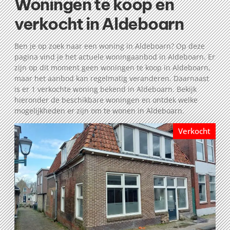
Woningen te koop en
verkocht in Aldeboarn
Ben je op zoek naar een woning in Aldeboarn? Op deze
pagina vind je het actuele woningaanbod in Aldeboarn. Er
zijn op dit moment geen woningen te koop in Aldeboarn,
maar het aanbod kan regelmatig veranderen. Daarnaast
is er 1 verkochte woning bekend in Aldeboarn. Bekijk
hieronder de beschikbare woningen en ontdek welke
mogelijkheden er zijn om te wonen in Aldeboarn.
Verkocht