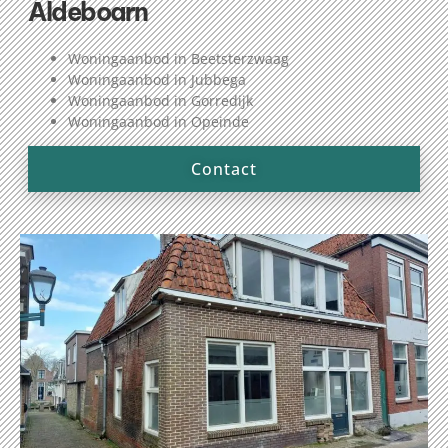
Aldeboarn
Woningaanbod in Beetsterzwaag
Woningaanbod in Jubbega
Woningaanbod in Gorredijk
Woningaanbod in Opeinde
Contact