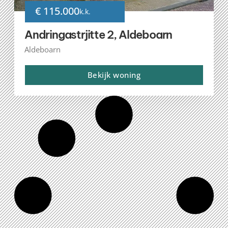
€ 115.000
k.k.
Andringastrjitte 2, Aldeboarn
Aldeboarn
Bekijk woning