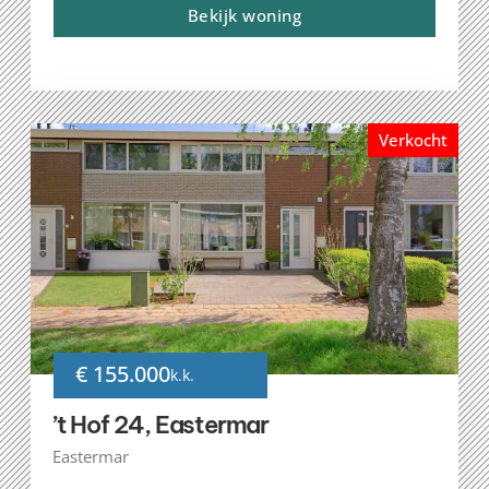
Bekijk woning
Verkocht
€ 155.000
k.k.
’t Hof 24, Eastermar
Eastermar