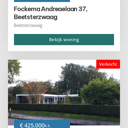
Fockema Andreaelaan 37,
Beetsterzwaag
Beetsterzwaag
Bekijk woning
Verkocht
€ 425.000
k.k.