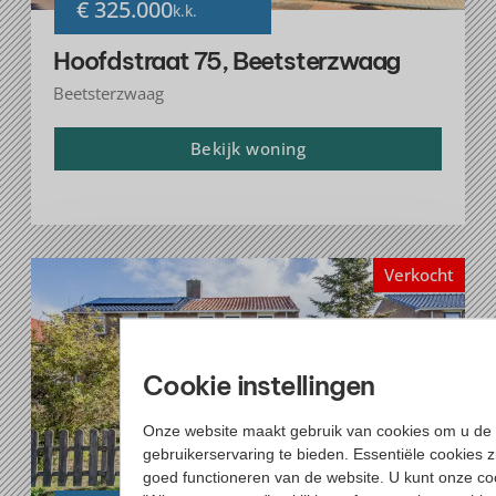
€ 325.000
k.k.
Hoofdstraat 75, Beetsterzwaag
Beetsterzwaag
Bekijk woning
Verkocht
Cookie instellingen
Onze website maakt gebruik van cookies om u de 
gebruikerservaring te bieden. Essentiële cookies z
goed functioneren van de website. U kunt onze co