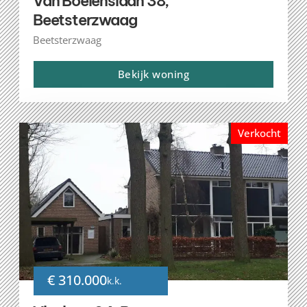
Van Boelenslaan 38,
Beetsterzwaag
Beetsterzwaag
Bekijk woning
Verkocht
€ 310.000
k.k.