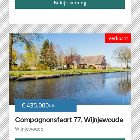
Bekijk woning
Verkocht
€ 435.000
k.k.
Compagnonsfeart 77, Wijnjewoude
Wijnjewoude