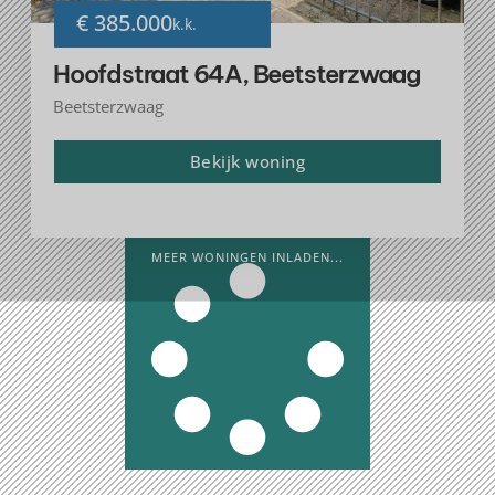
€ 385.000
k.k.
Hoofdstraat 64A, Beetsterzwaag
Beetsterzwaag
Bekijk woning
MEER WONINGEN INLADEN...