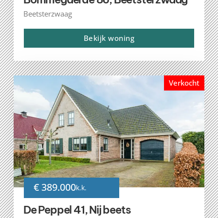
Beetsterzwaag
Bekijk woning
Verkocht
€ 389.000
k.k.
De Peppel 41, Nij beets