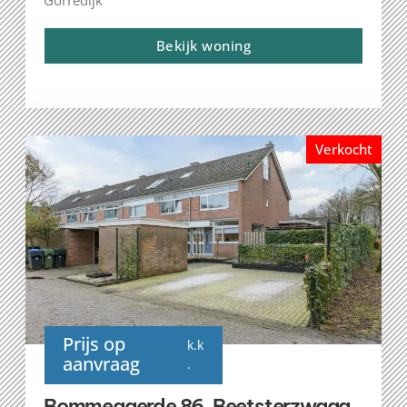
Gorredijk
Bekijk woning
Verkocht
Prijs op
k.k
aanvraag
.
Bommegaerde 86, Beetsterzwaag