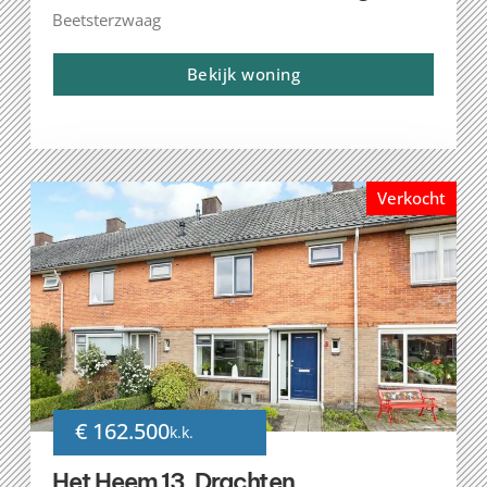
Beetsterzwaag
Bekijk woning
Verkocht
€ 162.500
k.k.
Het Heem 13, Drachten