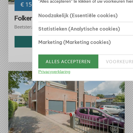
"Alles accepteren" te klikken of uw voorkeuren hi
€ 150.000
k.k.
Noodzakelijk (Essentiële cookies)
Folkertslan 17, Beetsterzwaag
Beetsterzwaag
Statistieken (Analytische cookies)
Bekijk woning
Marketing (Marketing cookies)
ALLES ACCEPTEREN
VOORKEUR
Privacyverklaring
Verkocht