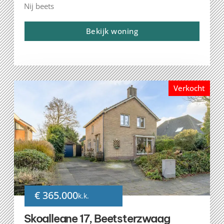
Nij beets
Bekijk woning
Verkocht
€ 365.000
k.k.
Skoalleane 17, Beetsterzwaag