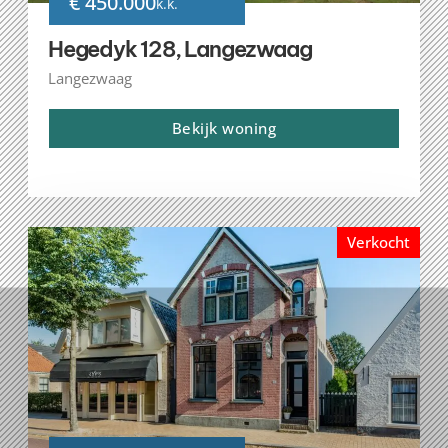
€ 450.000
k.k.
Hegedyk 128, Langezwaag
Langezwaag
Bekijk woning
Verkocht