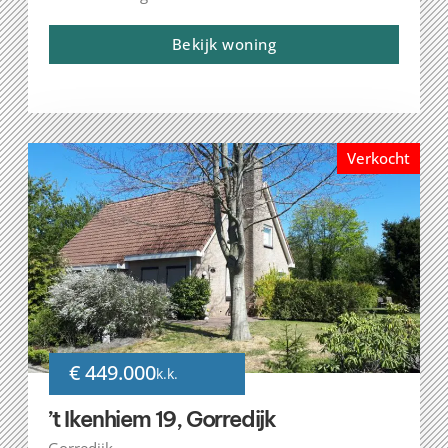
Bekijk woning
Verkocht
€ 449.000
k.k.
’t Ikenhiem 19, Gorredijk