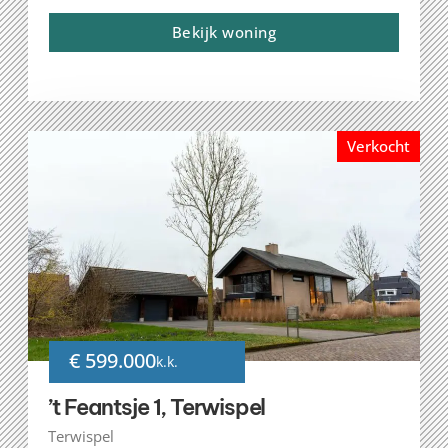
Bekijk woning
Verkocht
€ 599.000
k.k.
’t Feantsje 1, Terwispel
Terwispel