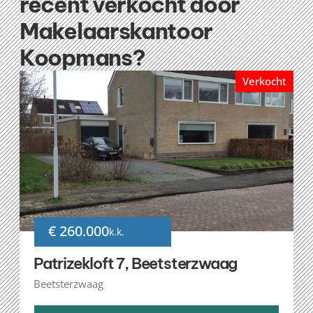
recent verkocht door
Makelaarskantoor
Koopmans?
Verkocht
€ 260.000
k.k.
Patrizekloft 7, Beetsterzwaag
Beetsterzwaag