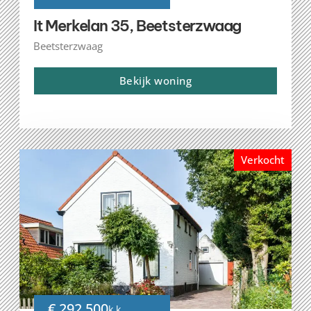
It Merkelan 35, Beetsterzwaag
Beetsterzwaag
Bekijk woning
Verkocht
€ 292.500
k.k.