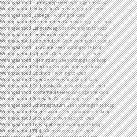
Woningaanbod Hurdegaryp
Geen woningen te koop
Woningaanbod Jonkerslân
Geen woningen te koop
Woningaanbod Jubbega
1 woning te koop
Woningaanbod Kortehemmen
Geen woningen te koop
Woningaanbod Langezwaag
Geen woningen te koop
Woningaanbod Leeuwarden
Geen woningen te koop
Woningaanbod Lippenhuizen
Geen woningen te koop
Woningaanbod Luxwoude
Geen woningen te koop
Woningaanbod Nij beets
Geen woningen te koop
Woningaanbod Nijemirdum
Geen woningen te koop
Woningaanbod Olterterp
Geen woningen te koop
Woningaanbod Opeinde
1 woning te koop
Woningaanbod Opende
Geen woningen te koop
Woningaanbod Oudehaske
Geen woningen te koop
Woningaanbod Rotsterhaule
Geen woningen te koop
Woningaanbod Rottevalle
Geen woningen te koop
Woningaanbod Scharnegoutum
Geen woningen te koop
Woningaanbod Siegerswoude
Geen woningen te koop
Woningaanbod Sneek
Geen woningen te koop
Woningaanbod Terwispel
Geen woningen te koop
Woningaanbod Tijnje
Geen woningen te koop