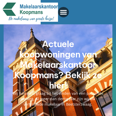
Actuele
koopwoningen van
Makelaarskantoor
Koopmans? Bekijk ze
hier!
Wij helpen u graag bij het vinden van een passende
woning. Al meer dan dertig jaar zijn wij uw
vertrouwde makelaar in Beetsterzwaag.