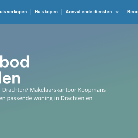
uis verkopen
Huis kopen
Aanvullende diensten
Beoo
bod
len
in Drachten? Makelaarskantoor Koopmans
 een passende woning in Drachten en