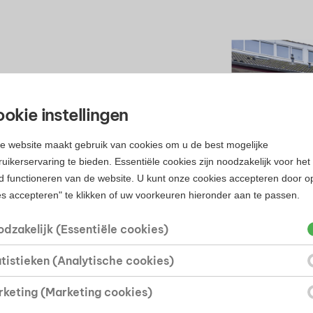
en
okie instellingen
verzicht van het actuele aanbod.
e website maakt gebruik van cookies om u de best mogelijke
oonoppervlakte, prijs en
uikerservaring te bieden. Essentiële cookies zijn noodzakelijk voor het
nwensen.
d functioneren van de website. U kunt onze cookies accepteren door o
Dan kun je vanuit het
es accepteren" te klikken of uw voorkeuren hieronder aan te passen.
 contact opnemen voor een
dzakelijk (Essentiële cookies)
tistieken (Analytische cookies)
uurt van
keting (Marketing cookies)