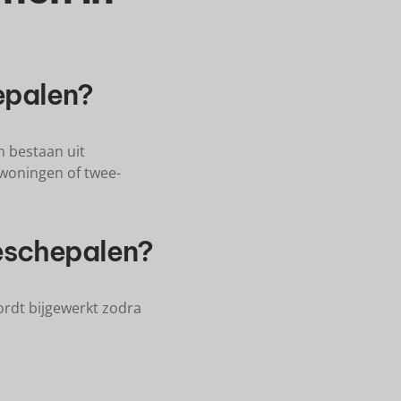
hepalen?
n bestaan uit
 woningen of twee-
ieschepalen?
rdt bijgewerkt zodra