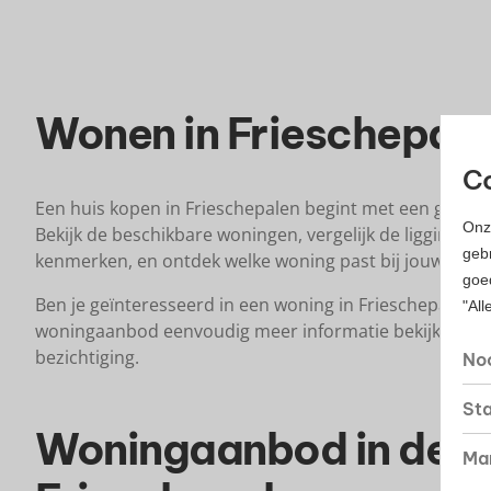
Wonen in Frieschepal
Co
Een huis kopen in Frieschepalen begint met een goed o
Onz
Bekijk de beschikbare woningen, vergelijk de ligging, w
gebr
kenmerken, en ontdek welke woning past bij jouw woo
goe
Ben je geïnteresseerd in een woning in Frieschepalen? 
"All
woningaanbod eenvoudig meer informatie bekijken of
bezichtiging.
Noo
Sta
Woningaanbod in de b
Mar