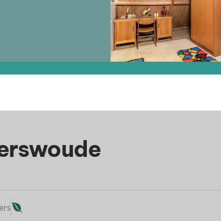
gerswoude
ers