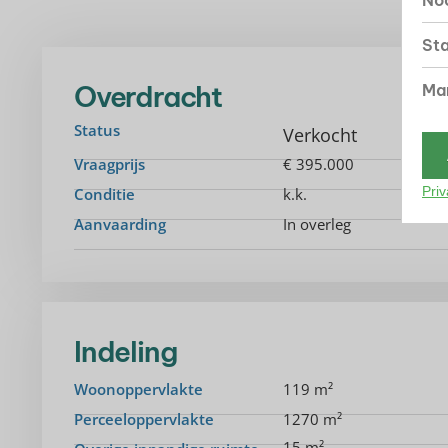
Noo
Sta
Overdracht
Mar
Status
Verkocht
Vraagprijs
€ 395.000
Priv
Conditie
k.k.
Aanvaarding
In overleg
Indeling
Woonoppervlakte
119 m²
Perceeloppervlakte
1270 m²
15 m²