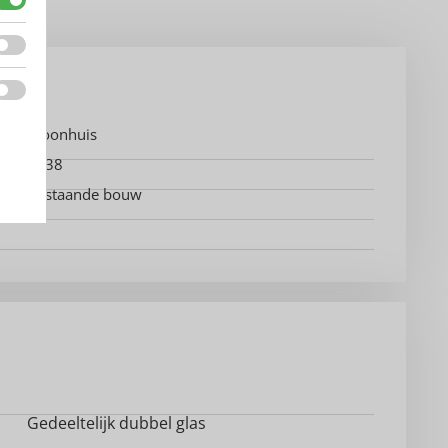
Woonhuis
1938
Bestaande bouw
Gedeeltelijk dubbel glas