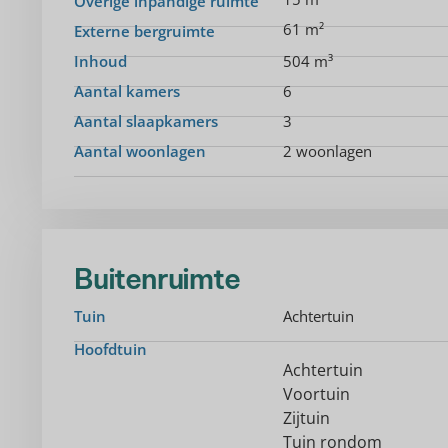
Overige inpandige ruimte
61 m²
Externe bergruimte
Inhoud
504 m³
Aantal kamers
6
Aantal slaapkamers
3
Aantal woonlagen
2 woonlagen
Buitenruimte
Tuin
Achtertuin
Hoofdtuin
Achtertuin
Voortuin
Zijtuin
Tuin rondom