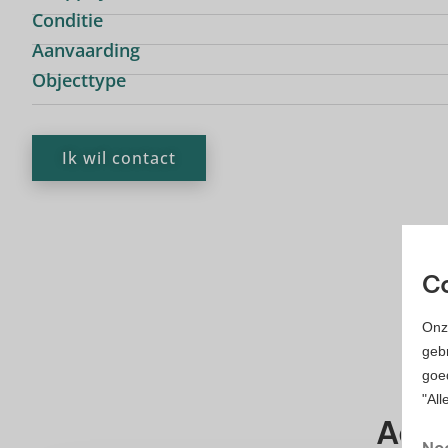
Conditie
Aanvaarding
Objecttype
Ik wil contact
Co
Onz
gebr
goe
UI
"All
Aanv