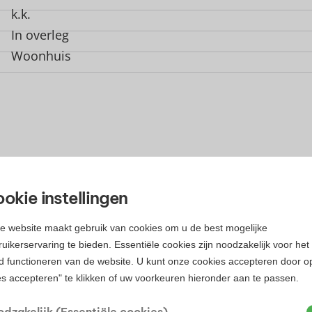
k.k.
In overleg
Woonhuis
okie instellingen
e website maakt gebruik van cookies om u de best mogelijke
uikerservaring te bieden. Essentiële cookies zijn noodzakelijk voor het
d functioneren van de website. U kunt onze cookies accepteren door o
TGEBREIDE KENMERKEN
es accepteren" te klikken of uw voorkeuren hieronder aan te passen.
ullende informatie