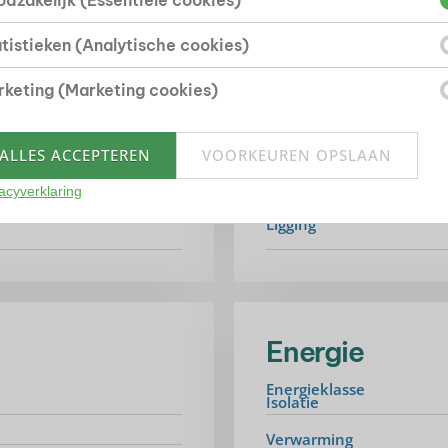
dzakelijk (Essentiële cookies)
tistieken (Analytische cookies)
Bouwvorm
keting (Marketing cookies)
Soort object
ALLES ACCEPTEREN
VOORKEUREN OPSLAAN
Bouwjaar
acyverklaring
Bouwvorm
Ligging
Energie
Energieklasse
Isolatie
Verwarming