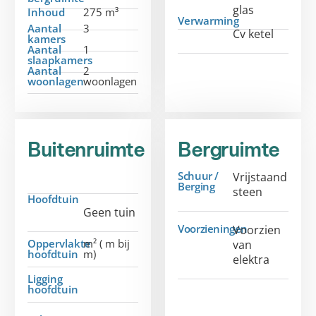
glas
Inhoud
275 m³
Verwarming
Aantal
3
Cv ketel
kamers
Aantal
1
slaapkamers
Aantal
2
woonlagen
woonlagen
Buitenruimte
Bergruimte
Schuur /
Vrijstaand
Berging
steen
Hoofdtuin
Geen tuin
Voorzieningen
Voorzien
Oppervlakte
m² ( m bij
van
hoofdtuin
m)
elektra
Ligging
hoofdtuin