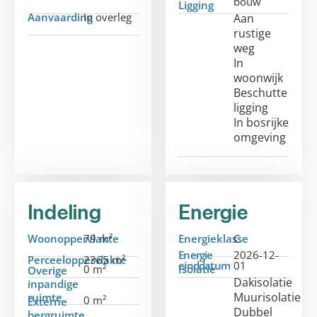
bouw
Ligging
Aanvaarding
In overleg
Aan
rustige
weg
In
woonwijk
Beschutte
ligging
In bosrijke
omgeving
Indeling
Energie
Woonoppervlakte
79 m²
Energieklasse
C
Energie
2026-12-
Perceeloppervlakte
2365 m²
einddatum
01
0 m²
Isolatie
Overige
Dakisolatie
inpandige
Muurisolatie
ruimte
0 m²
Externe
Dubbel
bergruimte