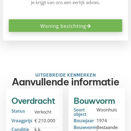
Je krijgt van ons een eerlijk advies.
Woning bezichting
UITGEBREIDE KENMERKEN
Aanvullende informatie
Overdracht
Bouwvorm
Soort
Woonhuis
Status
Verkocht
object
Vraagprijs
€ 210.000
Bouwjaar
1974
Bouwvorm
Bestaande
Conditie
k.k.