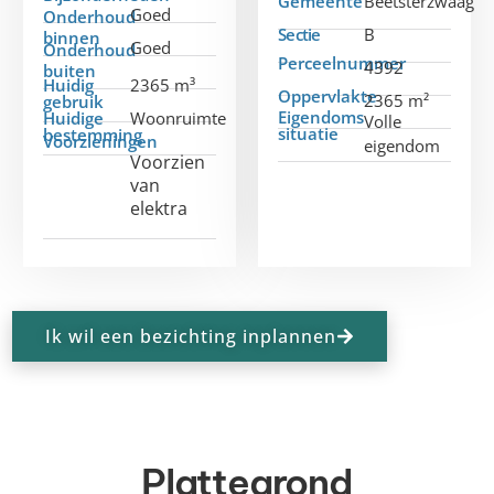
Gemeente
Beetsterzwaag
Goed
Onderhoud
Sectie
B
binnen
Goed
Onderhoud
Perceelnummer
4392
buiten
Huidig
2365 m³
Oppervlakte
2365 m²
gebruik
Eigendoms
Huidige
Woonruimte
Volle
situatie
bestemming
Voorzieningen
eigendom
Voorzien
van
elektra
Ik wil een bezichting inplannen
Plattegrond