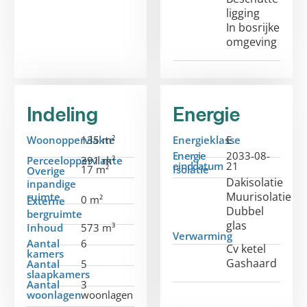
ligging
In bosrijke
omgeving
Indeling
Energie
Woonoppervlakte
135 m²
Energieklasse
E
Energie
2033-08-
Perceeloppervlakte
391 m²
einddatum
21
17 m²
Isolatie
Overige
Dakisolatie
inpandige
Muurisolatie
ruimte
0 m²
Externe
Dubbel
bergruimte
glas
Inhoud
573 m³
Verwarming
Aantal
6
Cv ketel
kamers
Gashaard
Aantal
5
slaapkamers
Aantal
3
woonlagen
woonlagen