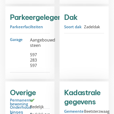
Parkeergelegenheid
Dak
Parkeerfacilteiten
Soort dak
Zadeldak
Garage
Aangebouwd
steen
597
283
597
Overige
Kadastrale
gegevens
Permanente
bewoning
Redelijk
Onderhoud
Gemeente
Beetsterzwaag
binnen