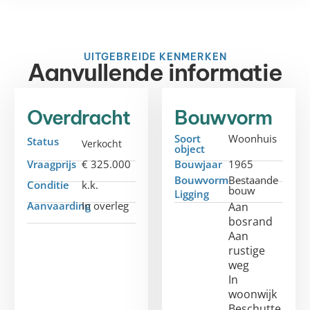
UITGEBREIDE KENMERKEN
Aanvullende informatie
Overdracht
Bouwvorm
Soort
Woonhuis
Status
Verkocht
object
Vraagprijs
€ 325.000
Bouwjaar
1965
Bouwvorm
Bestaande
Conditie
k.k.
bouw
Ligging
Aanvaarding
In overleg
Aan
bosrand
Aan
rustige
weg
In
woonwijk
Beschutte