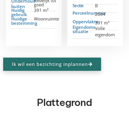
Redelijk tot
Onderhoud
goed
Sectie
B
buiten
Huidig
391 m³
Perceelnummer
2664
gebruik
Huidige
Woonruimte
Oppervlakte
391 m²
bestemming
Eigendoms
Volle
situatie
eigendom
Ik wil een bezichting inplannen
Plattegrond