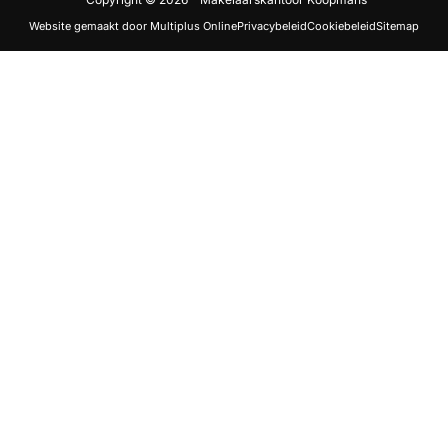
Website gemaakt door Multiplus Online
Privacybeleid
Cookiebeleid
Sitemap