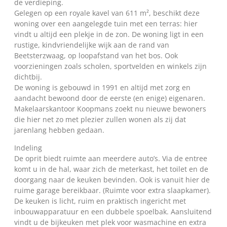
de verdieping.
Gelegen op een royale kavel van 611 m², beschikt deze
woning over een aangelegde tuin met een terras: hier
vindt u altijd een plekje in de zon. De woning ligt in een
rustige, kindvriendelijke wijk aan de rand van
Beetsterzwaag, op loopafstand van het bos. Ook
voorzieningen zoals scholen, sportvelden en winkels zijn
dichtbij.
De woning is gebouwd in 1991 en altijd met zorg en
aandacht bewoond door de eerste (en enige) eigenaren.
Makelaarskantoor Koopmans zoekt nu nieuwe bewoners
die hier net zo met plezier zullen wonen als zij dat
jarenlang hebben gedaan.
Indeling
De oprit biedt ruimte aan meerdere auto’s. Via de entree
komt u in de hal, waar zich de meterkast, het toilet en de
doorgang naar de keuken bevinden. Ook is vanuit hier de
ruime garage bereikbaar. (Ruimte voor extra slaapkamer).
De keuken is licht, ruim en praktisch ingericht met
inbouwapparatuur en een dubbele spoelbak. Aansluitend
vindt u de bijkeuken met plek voor wasmachine en extra