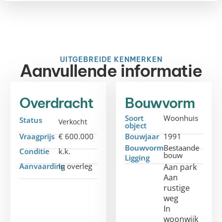
UITGEBREIDE KENMERKEN
Aanvullende informatie
Overdracht
Bouwvorm
Soort
Woonhuis
Status
Verkocht
object
Vraagprijs
€ 600.000
Bouwjaar
1991
Bouwvorm
Bestaande
Conditie
k.k.
bouw
Ligging
Aanvaarding
In overleg
Aan park
Aan
rustige
weg
In
woonwijk