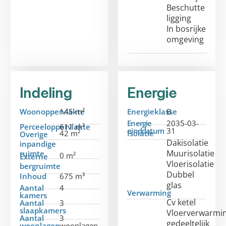
Beschutte
ligging
In bosrijke
omgeving
Indeling
Energie
Woonoppervlakte
145 m²
Energieklasse
B
Energie
2035-03-
Perceeloppervlakte
611 m²
einddatum
31
42 m²
Isolatie
Overige
Dakisolatie
inpandige
Muurisolatie
ruimte
0 m²
Externe
Vloerisolatie
bergruimte
Dubbel
Inhoud
675 m³
glas
Aantal
4
Verwarming
kamers
Cv ketel
Aantal
3
slaapkamers
Vloerverwarmi
Aantal
3
gedeeltelijk
woonlagen
woonlagen