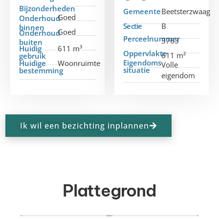
Bijzonderheden
Gemeente
Beetsterzwaag
Goed
Onderhoud
Sectie
B
binnen
Goed
Onderhoud
Perceelnummer
3763
buiten
Huidig
611 m³
Oppervlakte
611 m²
gebruik
Eigendoms
Huidige
Woonruimte
Volle
situatie
bestemming
eigendom
Ik wil een bezichting inplannen
Plattegrond