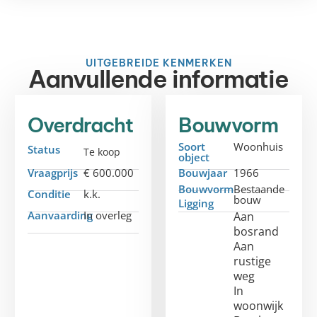
UITGEBREIDE KENMERKEN
Aanvullende informatie
Overdracht
Bouwvorm
Soort
Woonhuis
Status
Te koop
object
Vraagprijs
€ 600.000
Bouwjaar
1966
Bouwvorm
Bestaande
Conditie
k.k.
bouw
Ligging
Aanvaarding
In overleg
Aan
bosrand
Aan
rustige
weg
In
woonwijk