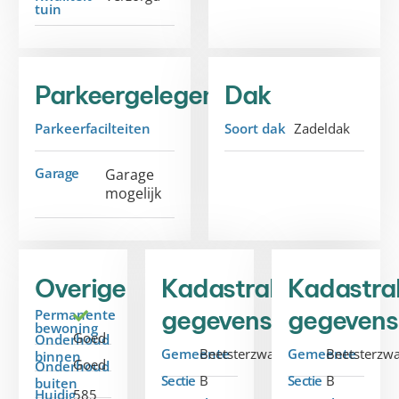
tuin
Parkeergelegenheid
Dak
Parkeerfacilteiten
Soort dak
Zadeldak
Garage
Garage
mogelijk
Overige
Kadastrale
Kadastra
gegevens
gegevens
Permanente
bewoning
Goed
Onderhoud
Gemeente
Beetsterzwaag
Gemeente
Beetsterzw
binnen
Goed
Onderhoud
Sectie
B
Sectie
B
buiten
Huidig
585