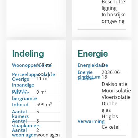
Beschutte
ligging
In bosrijke
omgeving
Indeling
Energie
Woonoppervlakte
157 m²
Energieklasse
D
Energie
2036-06-
Perceeloppervlakte
585 m²
einddatum
18
11 m²
Isolatie
Overige
Dakisolatie
inpandige
Muurisolatie
ruimte
0 m²
Externe
Vloerisolatie
bergruimte
Dubbel
Inhoud
599 m³
glas
Aantal
5
kamers
Hr glas
Aantal
5
Verwarming
slaapkamers
Cv ketel
Aantal
2
woonlagen
woonlagen