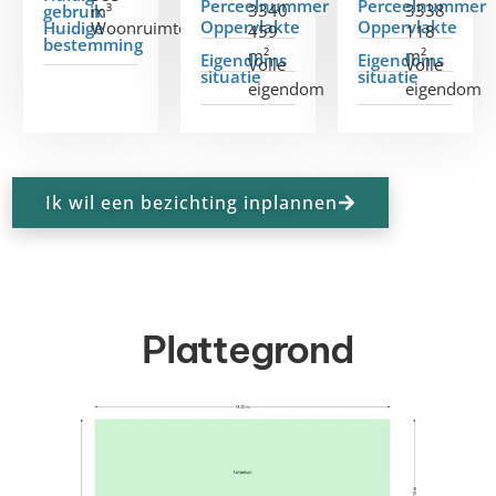
Perceelnummer
Perceelnummer
3340
3338
gebruik
m³
Oppervlakte
Oppervlakte
Huidige
Woonruimte
459
118
bestemming
m²
m²
Eigendoms
Eigendoms
Volle
Volle
situatie
situatie
eigendom
eigendom
Ik wil een bezichting inplannen
Plattegrond