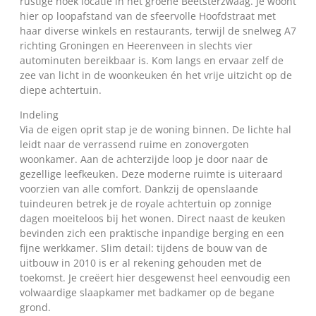
rustige hoek locatie in het groene Beetsterzwaag. Je woont
hier op loopafstand van de sfeervolle Hoofdstraat met
haar diverse winkels en restaurants, terwijl de snelweg A7
richting Groningen en Heerenveen in slechts vier
autominuten bereikbaar is. Kom langs en ervaar zelf de
zee van licht in de woonkeuken én het vrije uitzicht op de
diepe achtertuin.
Indeling
Via de eigen oprit stap je de woning binnen. De lichte hal
leidt naar de verrassend ruime en zonovergoten
woonkamer. Aan de achterzijde loop je door naar de
gezellige leefkeuken. Deze moderne ruimte is uiteraard
voorzien van alle comfort. Dankzij de openslaande
tuindeuren betrek je de royale achtertuin op zonnige
dagen moeiteloos bij het wonen. Direct naast de keuken
bevinden zich een praktische inpandige berging en een
fijne werkkamer. Slim detail: tijdens de bouw van de
uitbouw in 2010 is er al rekening gehouden met de
toekomst. Je creëert hier desgewenst heel eenvoudig een
volwaardige slaapkamer met badkamer op de begane
grond.