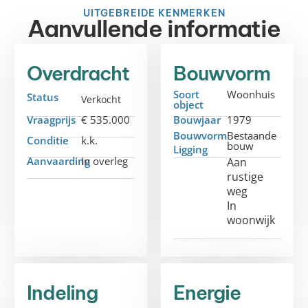
UITGEBREIDE KENMERKEN
Aanvullende informatie
Overdracht
Bouwvorm
Soort
Woonhuis
Status
Verkocht
object
Vraagprijs
€ 535.000
Bouwjaar
1979
Bouwvorm
Bestaande
Conditie
k.k.
bouw
Ligging
Aanvaarding
In overleg
Aan
rustige
weg
In
woonwijk
Indeling
Energie