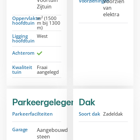
Voorzieningen
Voorzien
Zijtuin
van
elektra
Oppervlakte
m² (1500
hoofdtuin
m bij 1300
m)
Ligging
West
hoofdtuin
Achterom
Kwaliteit
Fraai
tuin
aangelegd
Parkeergelegenheid
Dak
Parkeerfacilteiten
Soort dak
Zadeldak
Garage
Aangebouwd
steen