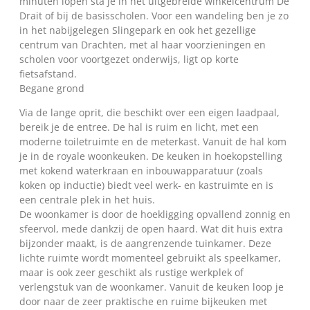
minuten lopen sta je in het uitgebreide winkelcentrum De
Drait of bij de basisscholen. Voor een wandeling ben je zo
in het nabijgelegen Slingepark en ook het gezellige
centrum van Drachten, met al haar voorzieningen en
scholen voor voortgezet onderwijs, ligt op korte
fietsafstand.
Begane grond
Via de lange oprit, die beschikt over een eigen laadpaal,
bereik je de entree. De hal is ruim en licht, met een
moderne toiletruimte en de meterkast. Vanuit de hal kom
je in de royale woonkeuken. De keuken in hoekopstelling
met kokend waterkraan en inbouwapparatuur (zoals
koken op inductie) biedt veel werk- en kastruimte en is
een centrale plek in het huis.
De woonkamer is door de hoekligging opvallend zonnig en
sfeervol, mede dankzij de open haard. Wat dit huis extra
bijzonder maakt, is de aangrenzende tuinkamer. Deze
lichte ruimte wordt momenteel gebruikt als speelkamer,
maar is ook zeer geschikt als rustige werkplek of
verlengstuk van de woonkamer. Vanuit de keuken loop je
door naar de zeer praktische en ruime bijkeuken met