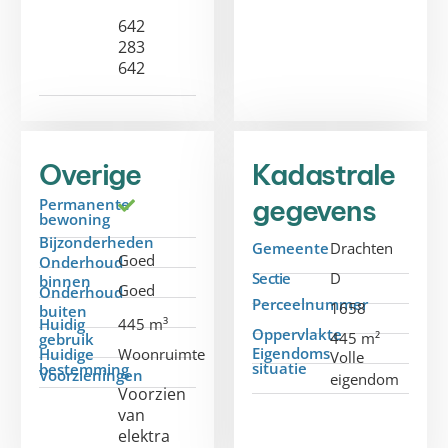
642
283
642
Overige
Kadastrale
gegevens
Permanente
bewoning
Bijzonderheden
Gemeente
Drachten
Goed
Onderhoud
Sectie
D
binnen
Goed
Onderhoud
Perceelnummer
1658
buiten
Huidig
445 m³
Oppervlakte
445 m²
gebruik
Eigendoms
Huidige
Woonruimte
Volle
situatie
bestemming
Voorzieningen
eigendom
Voorzien
van
elektra