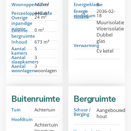
Woonoppervlakte
167 m²
Energieklasse
B
Energie
2036-02-
Perceeloppervlakte
445 m²
einddatum
18
24 m²
Isolatie
Overige
Muurisolatie
inpandige
Vloerisolatie
ruimte
0 m²
Externe
Dubbel
bergruimte
glas
Inhoud
673 m³
Verwarming
Aantal
5
Cv ketel
kamers
Aantal
3
slaapkamers
Aantal
3
woonlagen
woonlagen
Buitenruimte
Bergruimte
Tuin
Achtertuin
Schuur /
Aangebouwd
Berging
hout
Hoofdtuin
Achtertuin
Voortuin