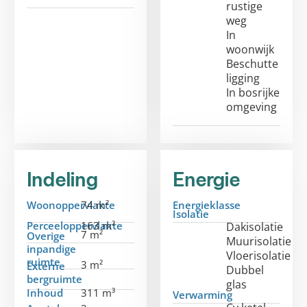
rustige
weg
In
woonwijk
Beschutte
ligging
In bosrijke
omgeving
Indeling
Energie
Woonoppervlakte
74 m²
Energieklasse
Isolatie
Perceeloppervlakte
163 m²
Dakisolatie
7 m²
Overige
Muurisolatie
inpandige
Vloerisolatie
ruimte
3 m²
Externe
Dubbel
bergruimte
glas
Inhoud
311 m³
Verwarming