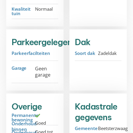
Kwaliteit
Normaal
tuin
Parkeergelegenheid
Dak
Parkeerfacilteiten
Soort dak
Zadeldak
Garage
Geen
garage
Overige
Kadastrale
gegevens
Permanente
bewoning
Goed
Onderhoud
Gemeente
Beetsterzwaag
binnen
Goed tot
Onderhoud