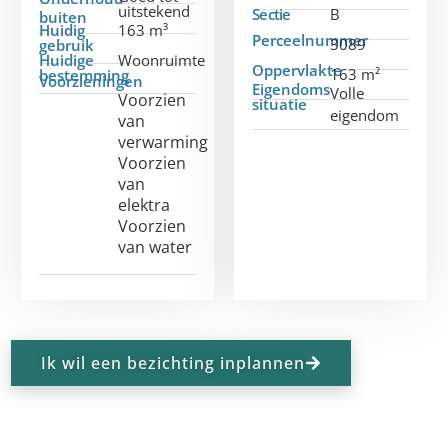
uitstekend
Sectie
B
buiten
Huidig
163 m³
Perceelnummer
3089
gebruik
Huidige
Woonruimte
Oppervlakte
163 m²
bestemming
Voorzieningen
Eigendoms
Volle
Voorzien
situatie
eigendom
van
verwarming
Voorzien
van
elektra
Voorzien
van water
Ik wil een bezichting inplannen