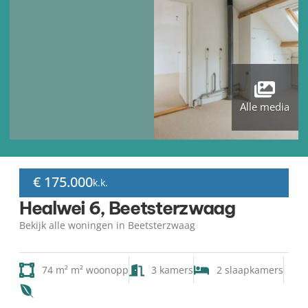
Alle media
€ 175.000
k.k.
Healwei 6, Beetsterzwaag
Bekijk alle woningen in Beetsterzwaag
74 m² m² woonopp
3 kamers
2 slaapkamers