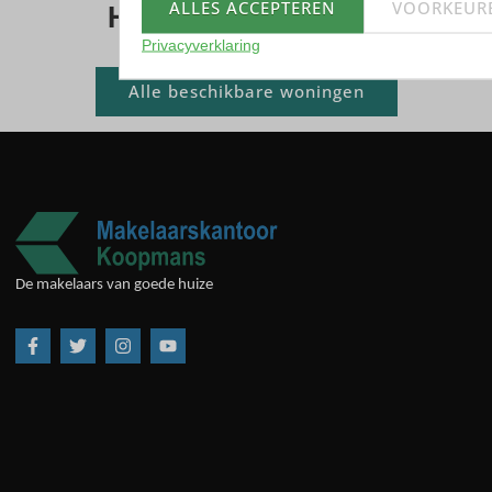
ALLES ACCEPTEREN
VOORKEUR
Huis kopen? Bekijk ons
woningaanbod
Privacyverklaring
Alle beschikbare woningen
De makelaars van goede huize