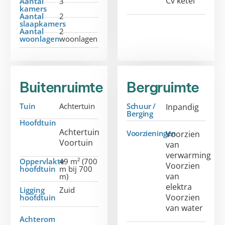
Cv ketel
Aantal
3
kamers
Aantal
2
slaapkamers
Aantal
2
woonlagen
woonlagen
Buitenruimte
Bergruimte
Tuin
Achtertuin
Schuur /
Inpandig
Berging
Hoofdtuin
Achtertuin
Voorzieningen
Voorzien
Voortuin
van
verwarming
Oppervlakte
49 m² (700
Voorzien
hoofdtuin
m bij 700
van
m)
elektra
Ligging
Zuid
Voorzien
hoofdtuin
van water
Achterom