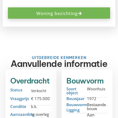
Woning bezichting
UITGEBREIDE KENMERKEN
Aanvullende informatie
Overdracht
Bouwvorm
Soort
Woonhuis
Status
Verkocht
object
Vraagprijs
€ 175.000
Bouwjaar
1972
Bouwvorm
Bestaande
Conditie
k.k.
bouw
Ligging
Aanvaarding
In overleg
Aan