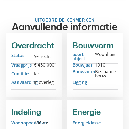
UITGEBREIDE KENMERKEN
Aanvullende informatie
Overdracht
Bouwvorm
Soort
Woonhuis
Status
Verkocht
object
Vraagprijs
€ 450.000
Bouwjaar
1910
Bouwvorm
Bestaande
Conditie
k.k.
bouw
Aanvaarding
In overleg
Ligging
Indeling
Energie
Woonoppervlakte
130 m²
Energieklasse