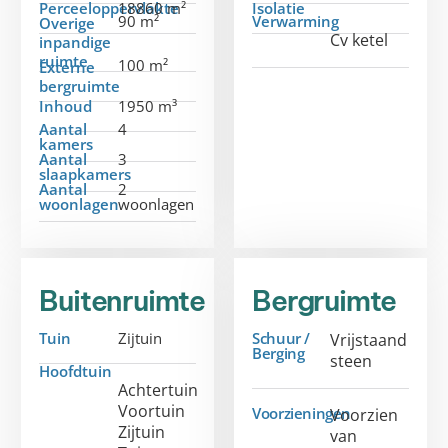
Perceeloppervlakte
18860 m²
Isolatie
90 m²
Verwarming
Overige
Cv ketel
inpandige
ruimte
100 m²
Externe
bergruimte
Inhoud
1950 m³
Aantal
4
kamers
Aantal
3
slaapkamers
Aantal
2
woonlagen
woonlagen
Buitenruimte
Bergruimte
Tuin
Zijtuin
Schuur /
Vrijstaand
Berging
steen
Hoofdtuin
Achtertuin
Voortuin
Voorzieningen
Voorzien
Zijtuin
van