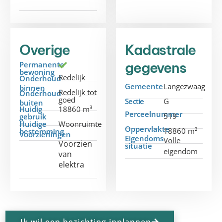
Overige
Kadastrale
gegevens
Permanente
bewoning
Redelijk
Onderhoud
Gemeente
Langezwaag
binnen
Redelijk tot
Onderhoud
goed
Sectie
G
buiten
Huidig
18860 m³
Perceelnummer
519
gebruik
Huidige
Woonruimte
Oppervlakte
18860 m²
bestemming
Voorzieningen
Eigendoms
Volle
Voorzien
situatie
eigendom
van
elektra
Ik wil een bezichting inplannen