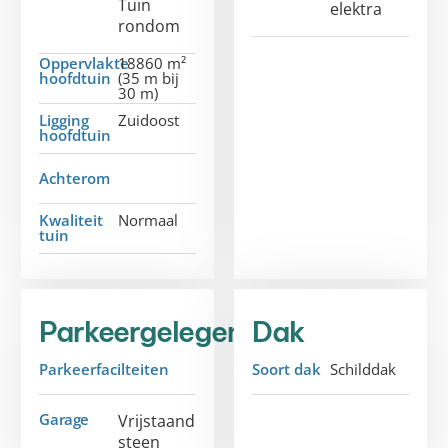
Tuin
elektra
rondom
Oppervlakte
18860 m²
hoofdtuin
(35 m bij
30 m)
Ligging
Zuidoost
hoofdtuin
Achterom
Kwaliteit
Normaal
tuin
Parkeergelegenheid
Dak
Parkeerfacilteiten
Soort dak
Schilddak
Garage
Vrijstaand
steen