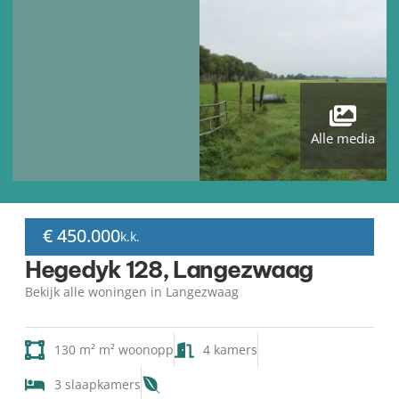
Alle media
€ 450.000
k.k.
Hegedyk 128, Langezwaag
Bekijk alle woningen in Langezwaag
130 m² m² woonopp
4 kamers
3 slaapkamers