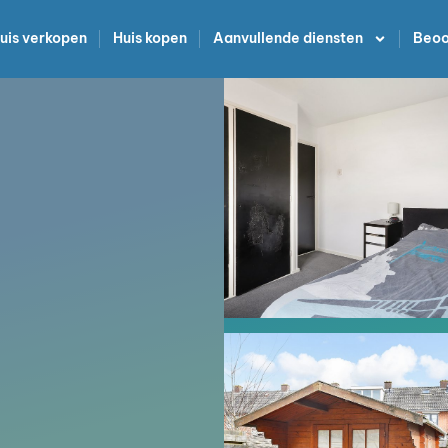
uis verkopen
Huis kopen
Aanvullende diensten
Beoo