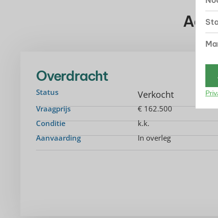
Noo
UI
Aanv
Sta
Mar
Overdracht
Status
Verkocht
Priv
Vraagprijs
€ 162.500
Conditie
k.k.
Aanvaarding
In overleg