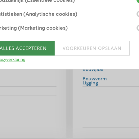
dzakelijk (Essentiële cookies)
TGEBREIDE KENMERKEN
ullende informatie
tistieken (Analytische cookies)
keting (Marketing cookies)
Bouwvorm
ALLES ACCEPTEREN
VOORKEUREN OPSLAAN
acyverklaring
Soort object
Bouwjaar
Bouwvorm
Ligging