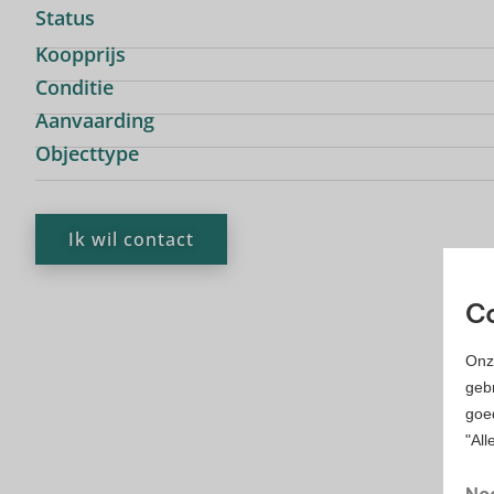
Status
Koopprijs
Conditie
Aanvaarding
Objecttype
Ik wil contact
Co
Onz
gebr
goe
"All