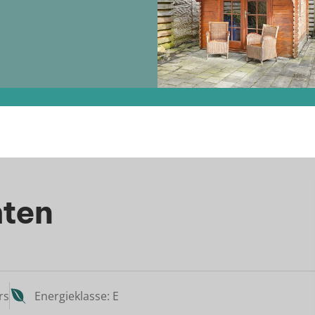
hten
rs
Energieklasse: E