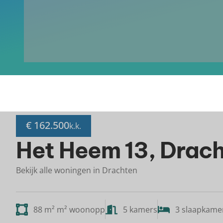
€ 162.500
k.k.
Het Heem 13, Drac
Bekijk alle woningen in Drachten
88 m² m² woonopp
5 kamers
3 slaapkame