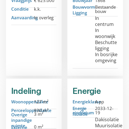
Vraagprijs
€ 625.000
Bouwjaar
1868
Bouwvorm
Bestaande
Conditie
k.k.
bouw
Ligging
Aanvaarding
In overleg
In
centrum
In
woonwijk
Beschutte
ligging
In bosrijke
omgeving
Indeling
Energie
Woonoppervlakte
127 m²
Energieklasse
A pp
Energie
2033-12-
Perceeloppervlakte
930 m²
einddatum
19
3 m²
Isolatie
Overige
Dakisolatie
inpandige
Muurisolatie
ruimte
0 m²
Externe