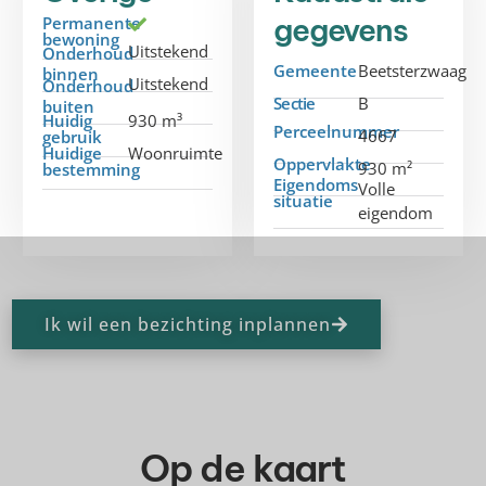
gegevens
Permanente
bewoning
Uitstekend
Onderhoud
Gemeente
Beetsterzwaag
binnen
Uitstekend
Onderhoud
Sectie
B
buiten
Huidig
930 m³
Perceelnummer
4667
gebruik
Huidige
Woonruimte
Oppervlakte
930 m²
bestemming
Eigendoms
Volle
situatie
eigendom
Ik wil een bezichting inplannen
Op de kaart