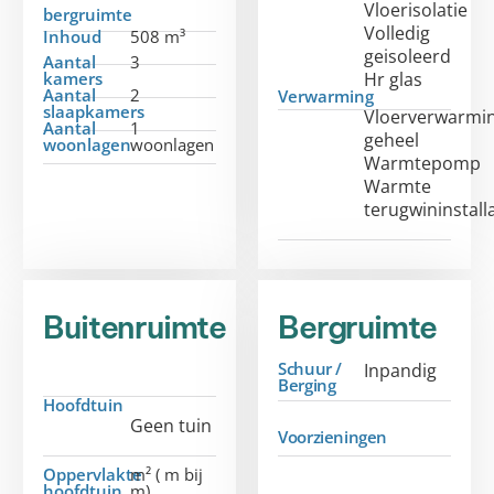
Vloerisolatie
bergruimte
Volledig
Inhoud
508 m³
geisoleerd
Aantal
3
kamers
Hr glas
Aantal
2
Verwarming
slaapkamers
Vloerverwarmi
Aantal
1
geheel
woonlagen
woonlagen
Warmtepomp
Warmte
terugwininstall
Buitenruimte
Bergruimte
Schuur /
Inpandig
Berging
Hoofdtuin
Geen tuin
Voorzieningen
Oppervlakte
m² ( m bij
hoofdtuin
m)