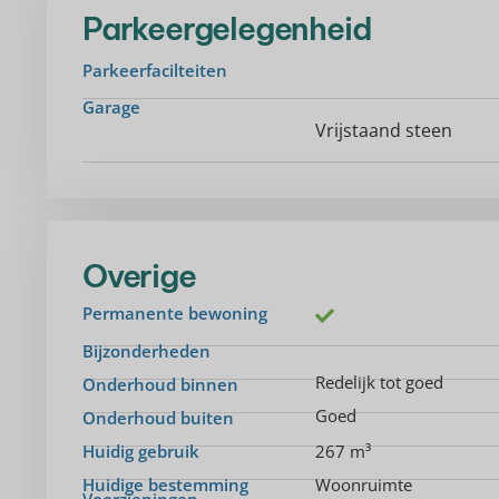
Parkeergelegenheid
Parkeerfacilteiten
Garage
Vrijstaand steen
Overige
Permanente bewoning
Bijzonderheden
Redelijk tot goed
Onderhoud binnen
Goed
Onderhoud buiten
Huidig gebruik
267 m³
Huidige bestemming
Woonruimte