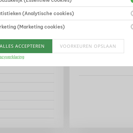
dzakelijk (Essentiële cookies)
tistieken (Analytische cookies)
keting (Marketing cookies)
Energie
ALLES ACCEPTEREN
VOORKEUREN OPSLAAN
Energieklasse
Isolatie
acyverklaring
Verwarming