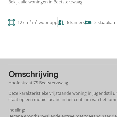
Bekijk alle woningen in Beetsterzwaag
127 m² m² woonopp
6 kamers
3 slaapkam
Plattegrond
Omschrijving
Hoofdstraat 75 Beetsterzwaag
Deze karakteristieke vrijstaande woning in jugendstil 
staat op een mooie locatie in het centrum van het lom
Indeling:
Begane grond: Opvallende entree met toegang naar de 