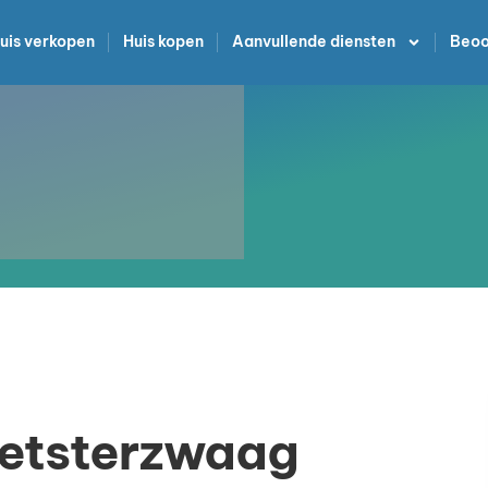
uis verkopen
Huis kopen
Aanvullende diensten
Beoo
eetsterzwaag