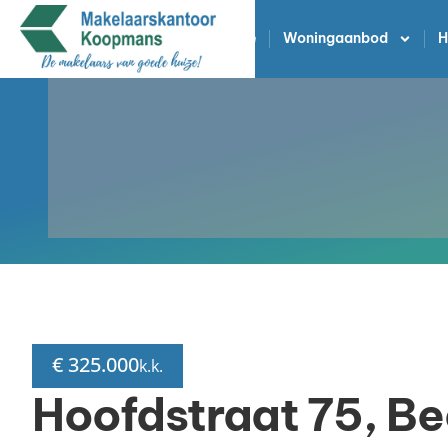
Home
Woningaanbod
H
€ 325.000
k.k.
Hoofdstraat 75, B