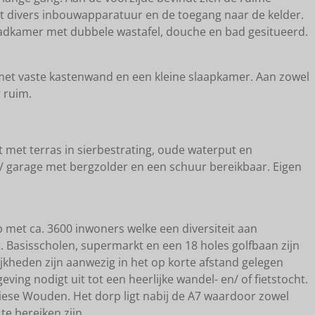
 divers inbouwapparatuur en de toegang naar de kelder.
 badkamer met dubbele wastafel, douche en bad gesitueerd.
met vaste kastenwand en een kleine slaapkamer. Aan zowel
 ruim.
 met terras in sierbestrating, oude waterput en
s/ garage met bergzolder en een schuur bereikbaar. Eigen
 met ca. 3600 inwoners welke een diversiteit aan
. Basisscholen, supermarkt en een 18 holes golfbaan zijn
jkheden zijn aanwezig in het op korte afstand gelegen
ng nodigt uit tot een heerlijke wandel- en/ of fietstocht.
iese Wouden. Het dorp ligt nabij de A7 waardoor zowel
te bereiken zijn.