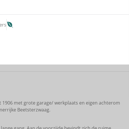
ers
Kaart
uit 1906 met grote garage/ werkplaats en eigen achterom
merrijke Beetsterzwaag.
lange gang. Aan de voorzijde bevindt zich de ruime