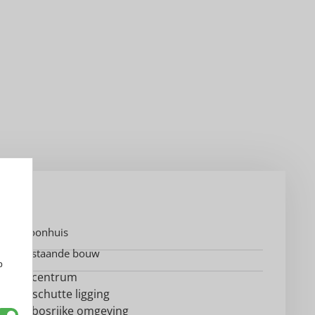
Woonhuis
Bestaande bouw
p
In centrum
Beschutte ligging
In bosrijke omgeving