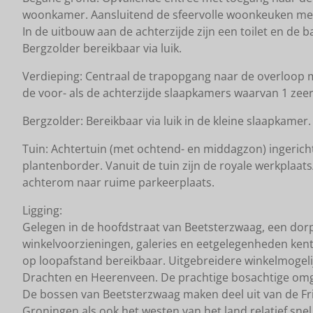
woonkamer. Aansluitend de sfeervolle woonkeuken met
In de uitbouw aan de achterzijde zijn een toilet en de
Bergzolder bereikbaar via luik.
Verdieping: Centraal de trapopgang naar de overloop 
de voor- als de achterzijde slaapkamers waarvan 1 zeer
Bergzolder: Bereikbaar via luik in de kleine slaapkamer.
Tuin: Achtertuin (met ochtend- en middagzon) ingericht
plantenborder. Vanuit de tuin zijn de royale werkplaat
achterom naar ruime parkeerplaats.
Ligging:
Gelegen in de hoofdstraat van Beetsterzwaag, een dorp
winkelvoorzieningen, galeries en eetgelegenheden kent
op loopafstand bereikbaar. Uitgebreidere winkelmogeli
Drachten en Heerenveen. De prachtige bosachtige omgevi
De bossen van Beetsterzwaag maken deel uit van de Fr
Groningen als ook het westen van het land relatief snel 