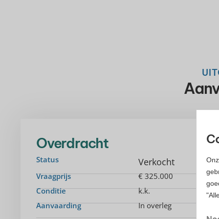
UI
Aanv
Co
Overdracht
Status
Verkocht
Onz
gebr
Vraagprijs
€ 325.000
goe
Conditie
k.k.
"All
Aanvaarding
In overleg