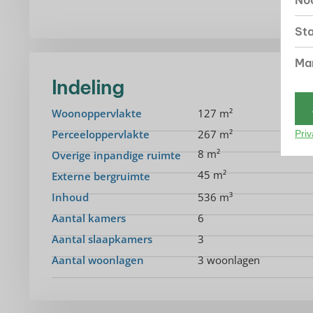
Noo
Sta
Mar
Indeling
Woonoppervlakte
127 m²
Perceeloppervlakte
267 m²
Priv
8 m²
Overige inpandige ruimte
45 m²
Externe bergruimte
Inhoud
536 m³
Aantal kamers
6
Aantal slaapkamers
3
Aantal woonlagen
3 woonlagen