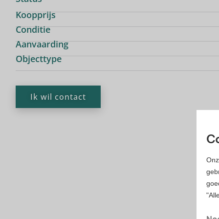
Koopprijs
Conditie
Aanvaarding
Objecttype
Ik wil contact
Co
Onz
gebr
goe
"All
UI