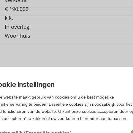
€ 190.000
k.k.
In overleg
Woonhuis
okie instellingen
e website maakt gebruik van cookies om u de best mogelijke
uikerservaring te bieden. Essentiële cookies zijn noodzakelijk voor het
d functioneren van de website. U kunt onze cookies accepteren door o
es accepteren" te klikken of uw voorkeuren hieronder aan te passen.
TGEBREIDE KENMERKEN