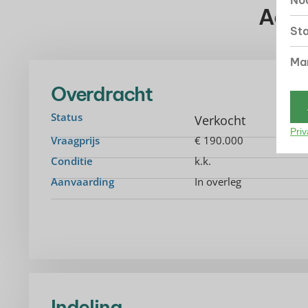
Noo
Aanv
Sta
Mar
Overdracht
Status
Verkocht
Priv
Vraagprijs
€ 190.000
Conditie
k.k.
Aanvaarding
In overleg
Indeling