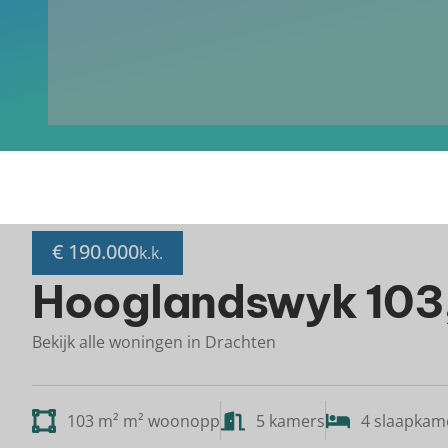
€ 190.000
k.k.
Hooglandswyk 103,
Bekijk alle woningen in Drachten
103 m² m² woonopp
5 kamers
4 slaapkam