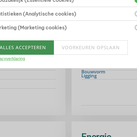
dzakelijk (Essentiële cookies)
ullende informatie
tistieken (Analytische cookies)
keting (Marketing cookies)
Bouwvorm
ALLES ACCEPTEREN
VOORKEUREN OPSLAAN
Soort object
acyverklaring
Bouwjaar
Bouwvorm
Ligging
Energie