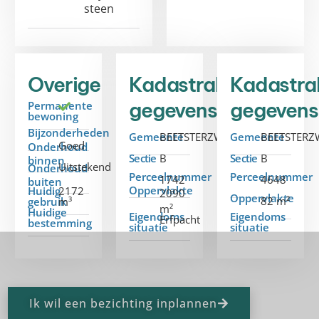
steen
Overige
Kadastrale
Kadastra
gegevens
gegevens
Permanente
bewoning
Bijzonderheden
Gemeente
BEETSTERZWAAG
Gemeente
BEETSTER
Goed
Onderhoud
Sectie
B
Sectie
B
binnen
Uitstekend
Onderhoud
Perceelnummer
Perceelnummer
1742
4648
buiten
Oppervlakte
Huidig
2172
2090
Oppervlakte
82 m²
gebruik
m³
m²
Huidige
Eigendoms
Eigendoms
Erfpacht
bestemming
situatie
situatie
Ik wil een bezichting inplannen