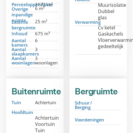
Perceeloppervlakte
2172 m²
Muurisolatie
6 m²
Overige
Dubbel
inpandige
glas
ruimte
25 m²
Externe
Verwarming
Cv ketel
bergruimte
Inhoud
675 m³
Gaskachels
Vloerverwarmi
Aantal
6
kamers
gedeeltelijk
Aantal
3
slaapkamers
Aantal
3
woonlagen
woonlagen
Buitenruimte
Bergruimte
Tuin
Achtertuin
Schuur /
Berging
Hoofdtuin
Achtertuin
Voorzieningen
Voortuin
Tuin