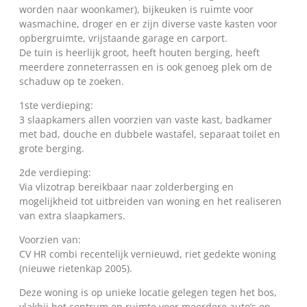
worden naar woonkamer), bijkeuken is ruimte voor
wasmachine, droger en er zijn diverse vaste kasten voor
opbergruimte, vrijstaande garage en carport.
De tuin is heerlijk groot, heeft houten berging, heeft
meerdere zonneterrassen en is ook genoeg plek om de
schaduw op te zoeken.
1ste verdieping:
3 slaapkamers allen voorzien van vaste kast, badkamer
met bad, douche en dubbele wastafel, separaat toilet en
grote berging.
2de verdieping:
Via vlizotrap bereikbaar naar zolderberging en
mogelijkheid tot uitbreiden van woning en het realiseren
van extra slaapkamers.
Voorzien van:
CV HR combi recentelijk vernieuwd, riet gedekte woning
(nieuwe rietenkap 2005).
Deze woning is op unieke locatie gelegen tegen het bos,
vlakbij het centrum en ruimte voor meerdere auto’s op