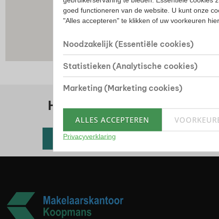
goed functioneren van de website. U kunt onze co
"Alles accepteren" te klikken of uw voorkeuren hi
Noodzakelijk (Essentiële cookies)
Statistieken (Analytische cookies)
Marketing (Marketing cookies)
Huis kopen? Bekijk ons
woningaanbod
ALLES ACCEPTEREN
VOORKEUR
Privacyverklaring
Alle beschikbare woningen