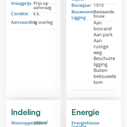
Vraagprijs
Prijs op
Bouwjaar
1910
aanvraag
Bouwvorm
Bestaande
Conditie
k.k.
bouw
Ligging
Aanvaarding
In overleg
Aan
bosrand
Aan park
Aan
rustige
weg
Beschutte
ligging
Buiten
bebouwde
kom
Indeling
Energie
Woonoppervlakte
200 m²
Energieklasse
Isolatie