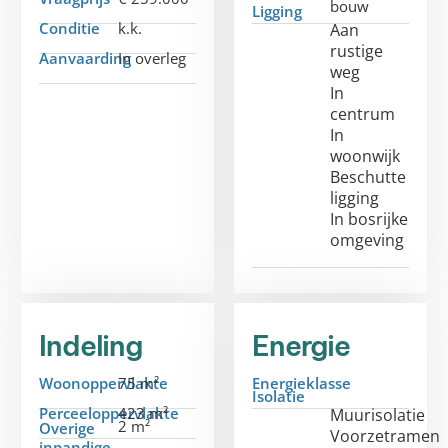
bouw
Ligging
Conditie
k.k.
Aan
rustige
Aanvaarding
In overleg
weg
In
centrum
In
woonwijk
Beschutte
ligging
In bosrijke
omgeving
Indeling
Energie
Woonoppervlakte
75 m²
Energieklasse
Isolatie
Perceeloppervlakte
423 m²
Muurisolatie
2 m²
Overige
Voorzetramen
inpandige