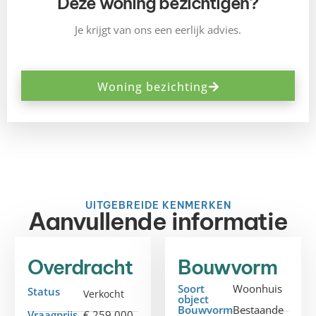
Deze woning bezichtigen?
Je krijgt van ons een eerlijk advies.
Woning bezichting
UITGEBREIDE KENMERKEN
Aanvullende informatie
Overdracht
Bouwvorm
Soort
Woonhuis
Status
Verkocht
object
Bouwvorm
Bestaande
Vraagprijs
€ 259.000