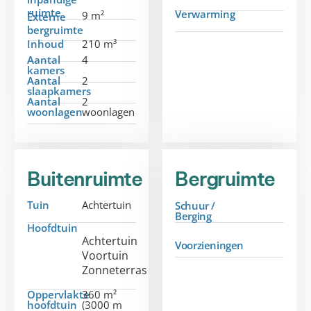
ruimte
Verwarming
9 m²
Externe
bergruimte
Inhoud
210 m³
Aantal
4
kamers
Aantal
2
slaapkamers
Aantal
2
woonlagen
woonlagen
Buitenruimte
Bergruimte
Tuin
Achtertuin
Schuur /
Berging
Hoofdtuin
Achtertuin
Voorzieningen
Voortuin
Zonneterras
Oppervlakte
360 m²
hoofdtuin
(3000 m