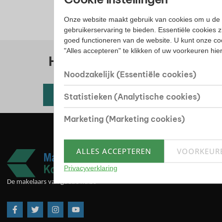
Onze website maakt gebruik van cookies om u de 
gebruikerservaring te bieden. Essentiële cookies z
goed functioneren van de website. U kunt onze co
"Alles accepteren" te klikken of uw voorkeuren hi
Huis kopen? Bekijk ons
woningaanbod
Noodzakelijk (Essentiële cookies)
Alle beschikbare woningen
Statistieken (Analytische cookies)
Marketing (Marketing cookies)
ALLES ACCEPTEREN
VOORKEUR
Privacyverklaring
De makelaars van goede huize