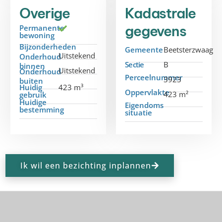
Overige
Kadastrale
gegevens
Permanente
bewoning
Bijzonderheden
Gemeente
Beetsterzwaag
Uitstekend
Onderhoud
Sectie
B
binnen
Uitstekend
Onderhoud
Perceelnummer
3923
buiten
Huidig
423 m³
Oppervlakte
423 m²
gebruik
Huidige
Eigendoms
bestemming
situatie
Ik wil een bezichting inplannen