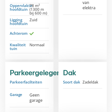
van
Oppervlakte
78 m²
elektra
hoofdtuin
(1300 m
bij 600 m)
Ligging
Zuid
hoofdtuin
Achterom
Kwaliteit
Normaal
tuin
Parkeergelegenheid
Dak
Parkeerfacilteiten
Soort dak
Zadeldak
Garage
Geen
garage