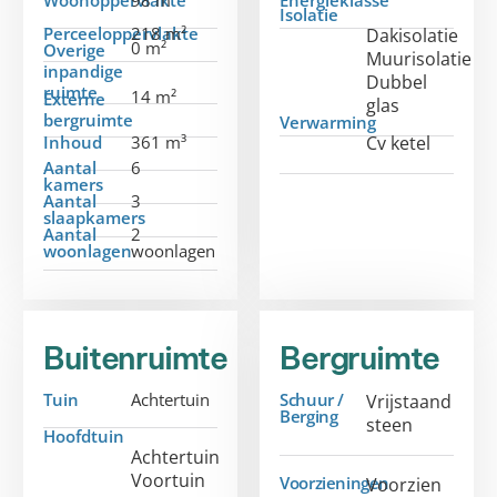
Woonoppervlakte
98 m²
Energieklasse
Isolatie
Perceeloppervlakte
218 m²
Dakisolatie
0 m²
Overige
Muurisolatie
inpandige
Dubbel
ruimte
14 m²
Externe
glas
bergruimte
Verwarming
Inhoud
361 m³
Cv ketel
Aantal
6
kamers
Aantal
3
slaapkamers
Aantal
2
woonlagen
woonlagen
Buitenruimte
Bergruimte
Tuin
Achtertuin
Schuur /
Vrijstaand
Berging
steen
Hoofdtuin
Achtertuin
Voortuin
Voorzieningen
Voorzien