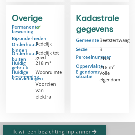
Overige
Kadastrale
gegevens
Permanente
bewoning
Bijzonderheden
Gemeente
Beetsterzwaag
Redelijk
Onderhoud
Sectie
B
binnen
Redelijk tot
Onderhoud
Perceelnummer
goed
2165
buiten
Huidig
218 m³
Oppervlakte
218 m²
gebruik
Eigendoms
Huidige
Woonruimte
Volle
situatie
bestemming
Voorzieningen
eigendom
Voorzien
van
elektra
Ik wil een bezichting inplannen