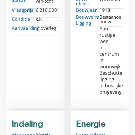
Status
Verkocht
object
Vraagprijs
€ 210.000
Bouwjaar
1918
Bouwvorm
Bestaande
Conditie
k.k.
bouw
Ligging
Aanvaarding
In overleg
Aan
rustige
weg
In
centrum
In
woonwijk
Beschutte
ligging
In bosrijke
omgeving
Indeling
Energie