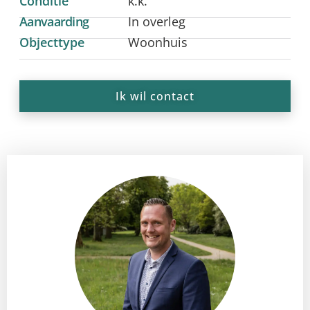
Conditie
k.k.
Aanvaarding
In overleg
Objecttype
Woonhuis
Ik wil contact