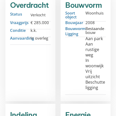
Overdracht
Bouwvorm
Soort
Woonhuis
Status
Verkocht
object
Vraagprijs
€ 285.000
Bouwjaar
2008
Bouwvorm
Bestaande
Conditie
k.k.
bouw
Ligging
Aanvaarding
In overleg
Aan park
Aan
rustige
weg
In
woonwijk
Vrij
uitzicht
Beschutte
ligging
Indeling
Energie