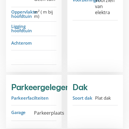
Voorzien
van
Oppervlakte
m² ( m bij
elektra
hoofdtuin
m)
Ligging
hoofdtuin
Achterom
Parkeergelegenheid
Dak
Parkeerfacilteiten
Soort dak
Plat dak
Garage
Parkeerplaats