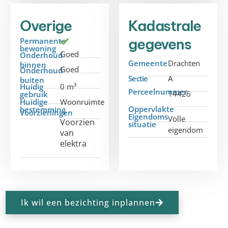
Overige
Kadastrale
gegevens
Permanente
bewoning
Goed
Onderhoud
Gemeente
Drachten
binnen
Goed
Onderhoud
Sectie
A
buiten
Huidig
0 m³
Perceelnummer
14426
gebruik
Huidige
Woonruimte
Oppervlakte
bestemming
Voorzieningen
Eigendoms
Volle
Voorzien
situatie
eigendom
van
elektra
Ik wil een bezichting inplannen