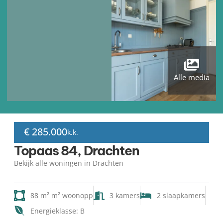
Alle media
€ 285.000
k.k.
Topaas 84, Drachten
Bekijk alle woningen in Drachten
88 m² m² woonopp
3 kamers
2 slaapkamers
Energieklasse: B