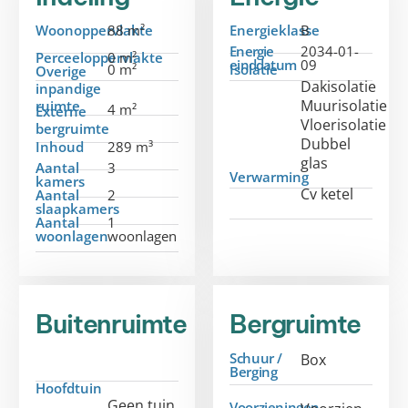
Woonoppervlakte
88 m²
Energieklasse
B
Energie
2034-01-
Perceeloppervlakte
0 m²
einddatum
09
0 m²
Isolatie
Overige
Dakisolatie
inpandige
Muurisolatie
ruimte
4 m²
Externe
Vloerisolatie
bergruimte
Dubbel
Inhoud
289 m³
glas
Aantal
3
Verwarming
kamers
Cv ketel
Aantal
2
slaapkamers
Aantal
1
woonlagen
woonlagen
Buitenruimte
Bergruimte
Schuur /
Box
Berging
Hoofdtuin
Geen tuin
Voorzieningen