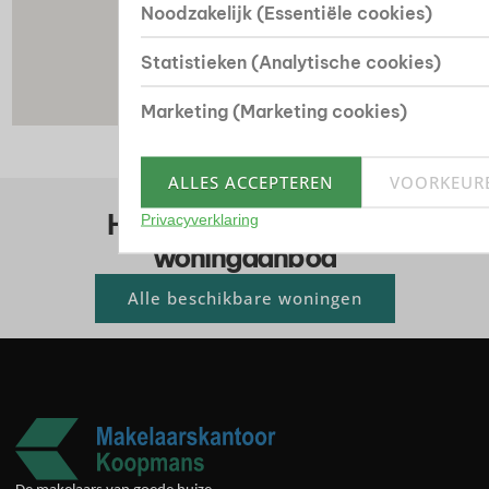
Noodzakelijk (Essentiële cookies)
Statistieken (Analytische cookies)
Marketing (Marketing cookies)
ALLES ACCEPTEREN
VOORKEUR
Huis kopen? Bekijk ons
Privacyverklaring
woningaanbod
Alle beschikbare woningen