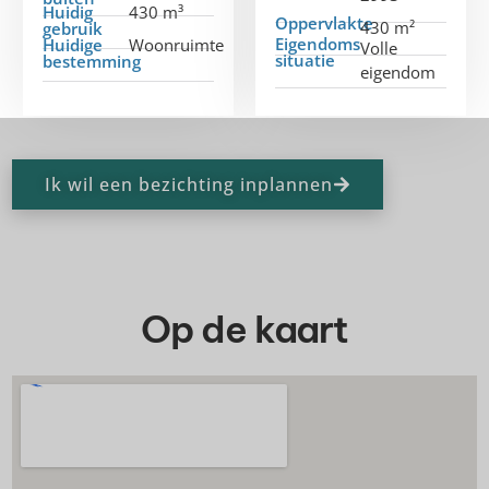
Huidig
430 m³
Oppervlakte
430 m²
gebruik
Eigendoms
Huidige
Woonruimte
Volle
situatie
bestemming
eigendom
Ik wil een bezichting inplannen
Op de kaart