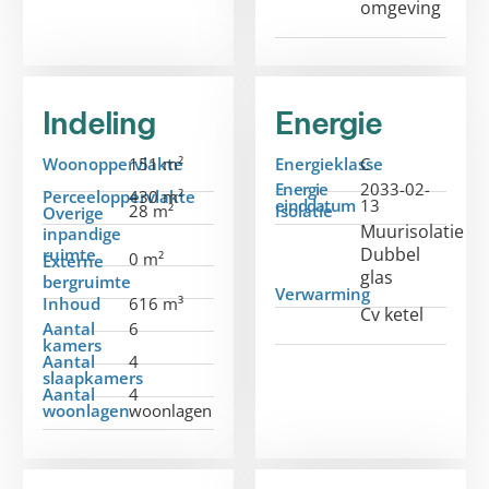
omgeving
Indeling
Energie
Woonoppervlakte
151 m²
Energieklasse
C
Energie
2033-02-
Perceeloppervlakte
430 m²
einddatum
13
28 m²
Isolatie
Overige
Muurisolatie
inpandige
Dubbel
ruimte
0 m²
Externe
glas
bergruimte
Verwarming
Inhoud
616 m³
Cv ketel
Aantal
6
kamers
Aantal
4
slaapkamers
Aantal
4
woonlagen
woonlagen