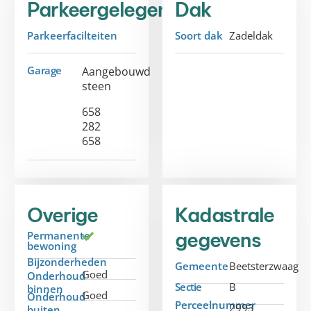
Parkeergelegenheid
Dak
Parkeerfacilteiten
Soort dak
Zadeldak
Garage
Aangebouwd
steen
658
282
658
Overige
Kadastrale
gegevens
Permanente
bewoning
Bijzonderheden
Gemeente
Beetsterzwaag
Goed
Onderhoud
Sectie
B
binnen
Goed
Onderhoud
Perceelnummer
2993
buiten