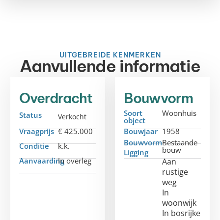
UITGEBREIDE KENMERKEN
Aanvullende informatie
Overdracht
Bouwvorm
Soort
Woonhuis
Status
Verkocht
object
Vraagprijs
€ 425.000
Bouwjaar
1958
Bouwvorm
Bestaande
Conditie
k.k.
bouw
Ligging
Aanvaarding
In overleg
Aan
rustige
weg
In
woonwijk
In bosrijke