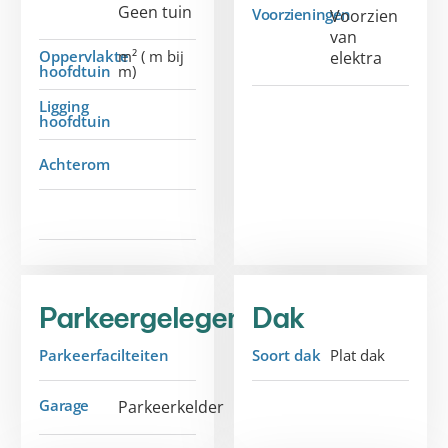
Geen tuin
Voorzieningen
Voorzien
van
Oppervlakte
m² ( m bij
elektra
hoofdtuin
m)
Ligging
hoofdtuin
Achterom
Parkeergelegenheid
Dak
Parkeerfacilteiten
Soort dak
Plat dak
Garage
Parkeerkelder