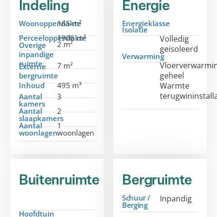
Indeling
Energie
Woonoppervlakte
165 m²
Energieklasse
Isolatie
Perceeloppervlakte
1906 m²
Volledig
2 m²
Overige
geisoleerd
inpandige
Verwarming
ruimte
Vloerverwarmi
7 m²
Externe
geheel
bergruimte
Inhoud
495 m³
Warmte
terugwininstall
Aantal
3
kamers
Aantal
2
slaapkamers
Aantal
1
woonlagen
woonlagen
Buitenruimte
Bergruimte
Schuur /
Inpandig
Berging
Hoofdtuin