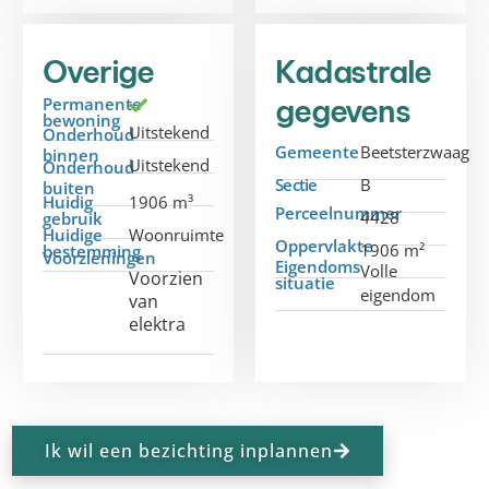
Overige
Kadastrale
gegevens
Permanente
bewoning
Uitstekend
Onderhoud
Gemeente
Beetsterzwaag
binnen
Uitstekend
Onderhoud
Sectie
B
buiten
Huidig
1906 m³
Perceelnummer
4428
gebruik
Huidige
Woonruimte
Oppervlakte
1906 m²
bestemming
Voorzieningen
Eigendoms
Volle
Voorzien
situatie
eigendom
van
elektra
Ik wil een bezichting inplannen