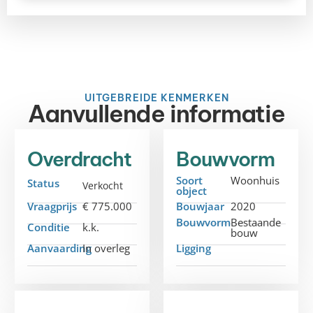
UITGEBREIDE KENMERKEN
Aanvullende informatie
Overdracht
Bouwvorm
Soort
Woonhuis
Status
Verkocht
object
Vraagprijs
€ 775.000
Bouwjaar
2020
Bouwvorm
Bestaande
Conditie
k.k.
bouw
Aanvaarding
In overleg
Ligging