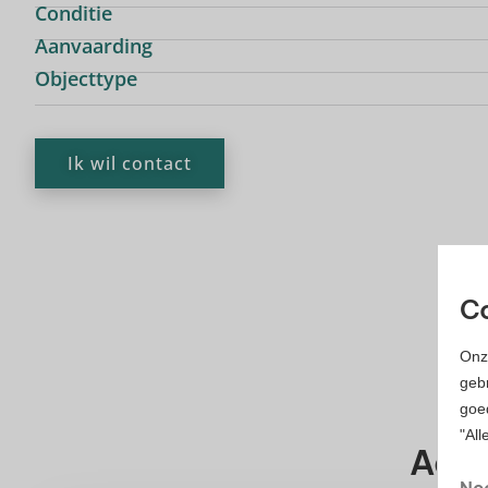
Conditie
Aanvaarding
Objecttype
Ik wil contact
Co
Onz
gebr
goe
UI
"All
Aanv