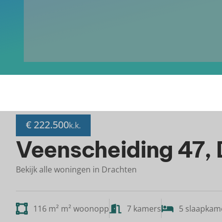
€ 222.500
k.k.
Veenscheiding 47,
Bekijk alle woningen in Drachten
116 m² m² woonopp
7 kamers
5 slaapkam