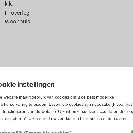
k.k.
In overleg
Woonhuis
okie instellingen
e website maakt gebruik van cookies om u de best mogelijke
uikerservaring te bieden. Essentiële cookies zijn noodzakelijk voor het
d functioneren van de website. U kunt onze cookies accepteren door o
TGEBREIDE KENMERKEN
es accepteren" te klikken of uw voorkeuren hieronder aan te passen.
ullende informatie