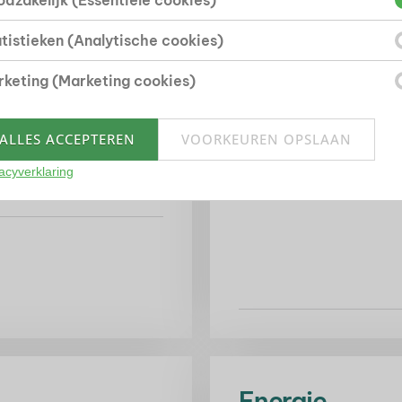
dzakelijk (Essentiële cookies)
tistieken (Analytische cookies)
Bouwvorm
keting (Marketing cookies)
Soort object
ALLES ACCEPTEREN
VOORKEUREN OPSLAAN
Bouwjaar
Bouwvorm
acyverklaring
Ligging
Energie