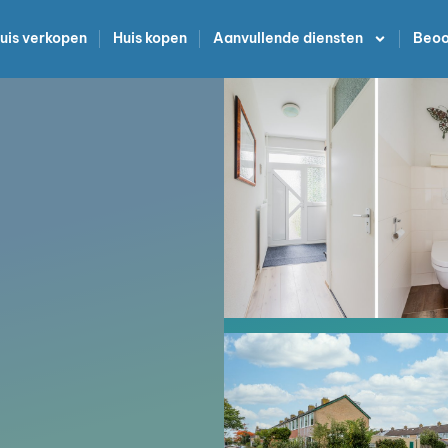
uis verkopen
Huis kopen
Aanvullende diensten
Beoo