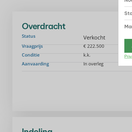
Noo
Sta
Overdracht
Mar
Status
Verkocht
Vraagprijs
€ 222.500
Conditie
k.k.
Priv
Aanvaarding
In overleg
Indeling