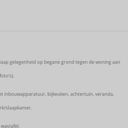
aart
laap gelegenheid op begane grond tegen de woning aan
foto’s).
et inbouwapparatuur, bijkeuken, achtertuin, veranda,
werk/slaapkamer.
wastafel.