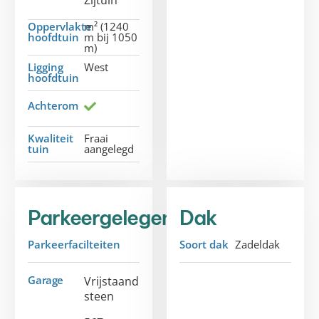
Oppervlakte
m² (1240
hoofdtuin
m bij 1050
m)
Ligging
West
hoofdtuin
Achterom
Kwaliteit
Fraai
tuin
aangelegd
Parkeergelegenheid
Dak
Parkeerfacilteiten
Soort dak
Zadeldak
Garage
Vrijstaand
steen