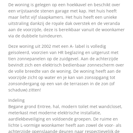
De woning is gelegen op een hoekkavel en beschikt over
een vrijstaande stenen garage met kap. Het huis heeft
maar liefst vijf slaapkamers. Het huis heeft een unieke
uitstraling dankzij de royale dak overstek en de veranda
aan de voorzijde, deze is bereikbaar vanuit de woonkamer
via de dubbele tuindeuren.
Deze woning uit 2002 met een A- label is volledig
geïsoleerd, voorzien van HR beglazing en uitgerust met
tien zonnepanelen op de zuidgevel. Aan de achterzijde
bevindt zich een elektrisch bedienbaar zonnescherm over
de volle breedte van de woning. De woning heeft aan de
voorzijde zicht op water en je kan van zonsopgang tot
zonsondergang op een van de terrassen in de zon (of
schaduw) zitten!
Indeling
Begane grond Entree, hal, modern toilet met wandcloset,
meterkast met moderne elektrische installatie,
aardlekbeveiliging en voldoende groepen. De ruime en
lichte L-vormige woonkamer heeft aan zowel de voor- als
achterzijde openslaande deuren naar respectievelijk de