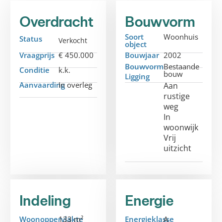
Overdracht
Bouwvorm
Soort
Woonhuis
Status
Verkocht
object
Vraagprijs
€ 450.000
Bouwjaar
2002
Bouwvorm
Bestaande
Conditie
k.k.
bouw
Ligging
Aanvaarding
In overleg
Aan
rustige
weg
In
woonwijk
Vrij
uitzicht
Indeling
Energie
Woonoppervlakte
133 m²
Energieklasse
A