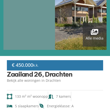
Alle media
€ 450.000
k.k.
Zaailand 26, Drachten
Bekijk alle woningen in Drachten
133 m² m² woonopp
7 kamers
5 slaapkamers
Energieklasse: A