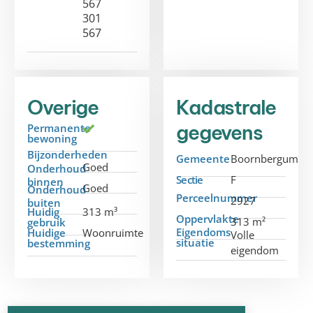
567
301
567
Overige
Kadastrale
gegevens
Permanente
bewoning
Bijzonderheden
Gemeente
Boornbergum
Goed
Onderhoud
Sectie
F
binnen
Goed
Onderhoud
Perceelnummer
2927
buiten
Huidig
313 m³
Oppervlakte
313 m²
gebruik
Eigendoms
Huidige
Woonruimte
Volle
situatie
bestemming
eigendom