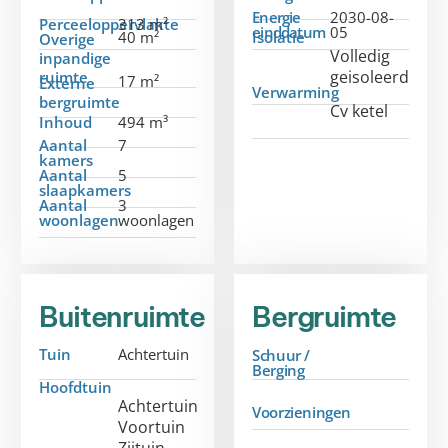
Energie
2030-08-
Perceeloppervlakte
313 m²
einddatum
05
40 m²
Isolatie
Overige
Volledig
inpandige
geisoleerd
ruimte
17 m²
Externe
Verwarming
bergruimte
Cv ketel
Inhoud
494 m³
Aantal
7
kamers
Aantal
5
slaapkamers
Aantal
3
woonlagen
woonlagen
Buitenruimte
Bergruimte
Tuin
Achtertuin
Schuur /
Berging
Hoofdtuin
Achtertuin
Voorzieningen
Voortuin
Zijtuin