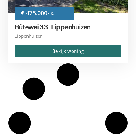
€ 475.000
k.k.
Bûtewei 33, Lippenhuizen
Lippenhuizen
Bekijk woning