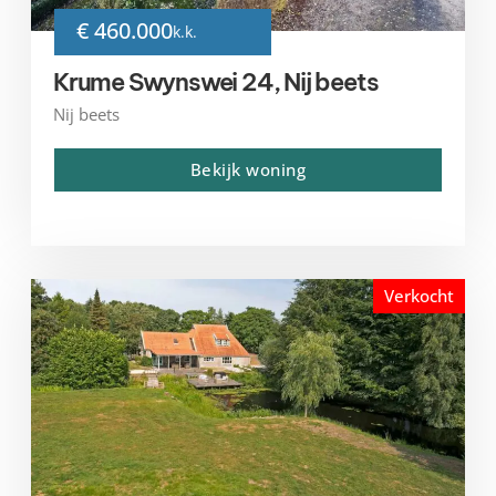
€ 460.000
k.k.
Krume Swynswei 24, Nij beets
Nij beets
Bekijk woning
Verkocht