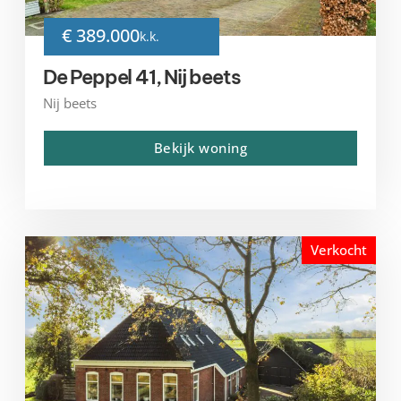
€ 389.000
k.k.
De Peppel 41, Nij beets
Nij beets
Bekijk woning
Verkocht