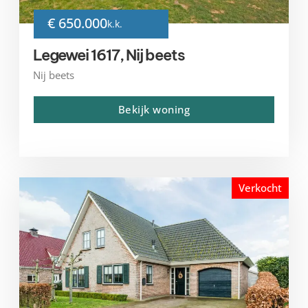
€ 650.000
k.k.
Legewei 1617, Nij beets
Nij beets
Bekijk woning
Verkocht