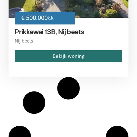
€ 500.000
k.k.
Prikkewei 13B, Nij beets
Nij beets
Bekijk woning