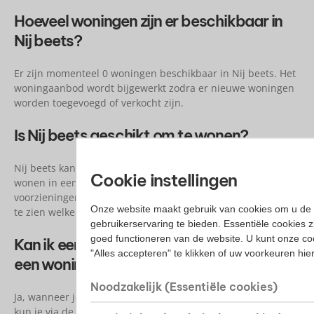
Hoeveel woningen zijn er beschikbaar in
Nij beets?
Er zijn momenteel 0 woningen beschikbaar in Nij beets. Het
woningaanbod wordt bijgewerkt zodra er nieuwe woningen
worden toegevoegd of verkocht zijn.
Is Nij beets geschikt om te wonen?
Nij beets kan interessant zijn voor woningzoekers die willen
Cookie instellingen
wonen in een plaats met een eigen karakter en
voorzieningen in de omgeving. Bekijk het actuele aanbod om
Onze website maakt gebruik van cookies om u de 
te zien welke woningen beschikbaar zijn.
gebruikerservaring te bieden. Essentiële cookies z
goed functioneren van de website. U kunt onze co
Kan ik een bezichtiging aanvragen voor
"Alles accepteren" te klikken of uw voorkeuren hi
een woning in Nij beets?
Noodzakelijk (Essentiële cookies)
Ja, wanneer je interesse hebt in een woning in Nij beets,
kun je via de woningpagina meer informatie bekijken en