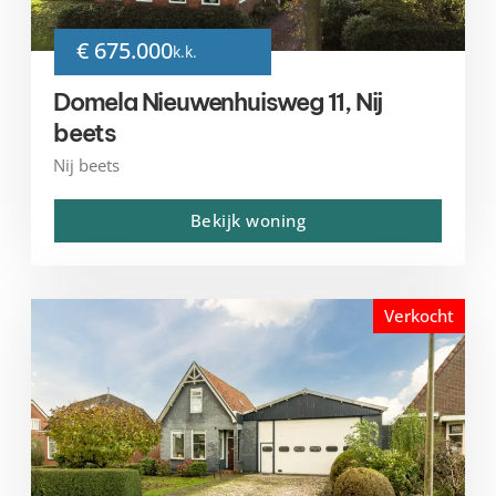
€ 675.000
k.k.
Domela Nieuwenhuisweg 11, Nij
beets
Nij beets
Bekijk woning
Verkocht