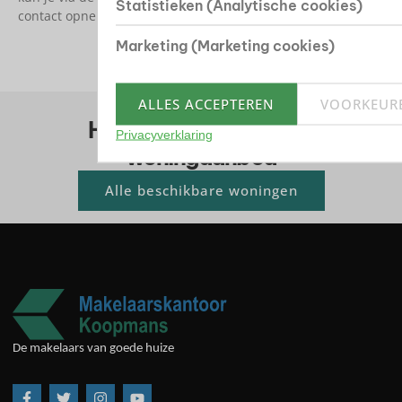
Statistieken (Analytische cookies)
contact opnemen voor een bezichtiging.
Marketing (Marketing cookies)
ALLES ACCEPTEREN
VOORKEUR
Huis kopen? Bekijk ons
Privacyverklaring
woningaanbod
Alle beschikbare woningen
De makelaars van goede huize