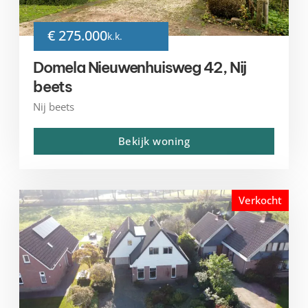
€ 275.000
k.k.
Domela Nieuwenhuisweg 42, Nij
beets
Nij beets
Bekijk woning
Verkocht