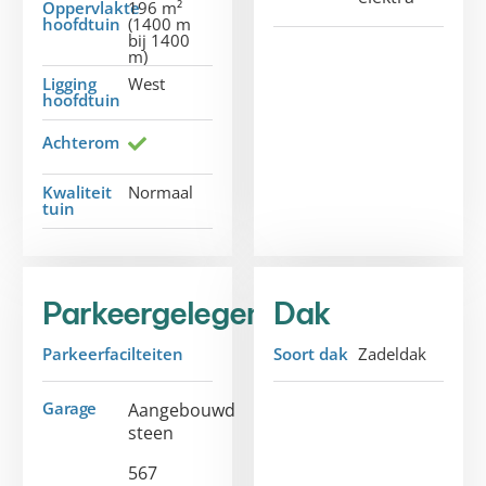
Oppervlakte
196 m²
hoofdtuin
(1400 m
bij 1400
m)
Ligging
West
hoofdtuin
Achterom
Kwaliteit
Normaal
tuin
Parkeergelegenheid
Dak
Parkeerfacilteiten
Soort dak
Zadeldak
Garage
Aangebouwd
steen
567