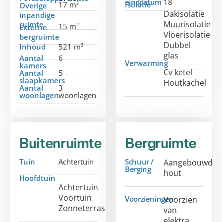
einddatum
18
17 m²
Isolatie
Overige
Dakisolatie
inpandige
Muurisolatie
ruimte
15 m²
Externe
Vloerisolatie
bergruimte
Dubbel
Inhoud
521 m³
glas
Aantal
6
Verwarming
kamers
Cv ketel
Aantal
5
slaapkamers
Houtkachel
Aantal
3
woonlagen
woonlagen
Buitenruimte
Bergruimte
Tuin
Achtertuin
Schuur /
Aangebouwd
Berging
hout
Hoofdtuin
Achtertuin
Voortuin
Voorzieningen
Voorzien
Zonneterras
van
elektra