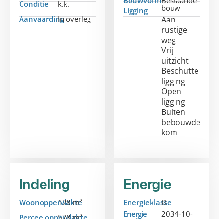
Bouwvorm
Bestaande
Conditie
k.k.
bouw
Ligging
Aanvaarding
In overleg
Aan
rustige
weg
Vrij
uitzicht
Beschutte
ligging
Open
ligging
Buiten
bebouwde
kom
Indeling
Energie
Woonoppervlakte
128 m²
Energieklasse
D
Energie
2034-10-
Perceeloppervlakte
578 m²