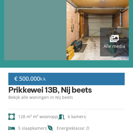
Alle media
€ 500.000
k.k.
Prikkewei 13B, Nij beets
Bekijk alle woningen in Nij beets
128 m² m² woonopp
6 kamers
5 slaapkamers
Energieklasse: D