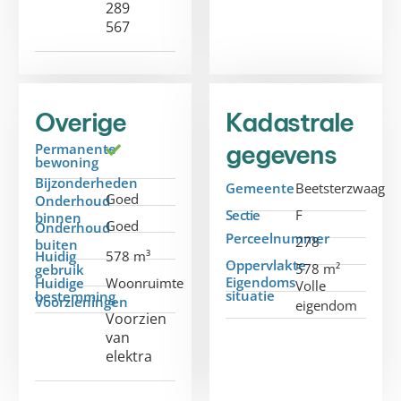
289
567
Overige
Kadastrale
gegevens
Permanente
bewoning
Bijzonderheden
Gemeente
Beetsterzwaag
Goed
Onderhoud
Sectie
F
binnen
Goed
Onderhoud
Perceelnummer
278
buiten
Huidig
578 m³
Oppervlakte
578 m²
gebruik
Eigendoms
Huidige
Woonruimte
Volle
situatie
bestemming
Voorzieningen
eigendom
Voorzien
van
elektra