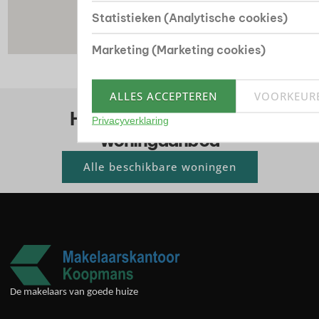
Statistieken (Analytische cookies)
Marketing (Marketing cookies)
ALLES ACCEPTEREN
VOORKEUR
Huis kopen? Bekijk ons
Privacyverklaring
woningaanbod
Alle beschikbare woningen
De makelaars van goede huize