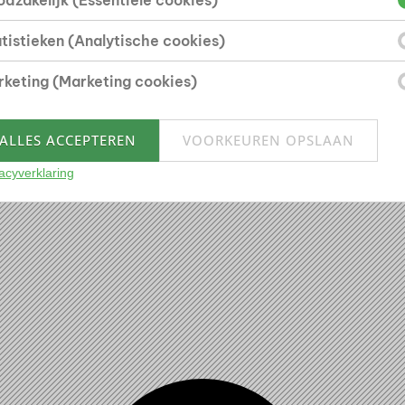
dzakelijk (Essentiële cookies)
tistieken (Analytische cookies)
keting (Marketing cookies)
ALLES ACCEPTEREN
VOORKEUREN OPSLAAN
acyverklaring