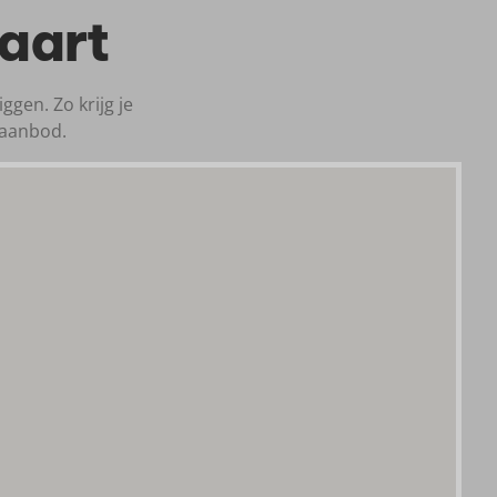
aart
gen. Zo krijg je
gaanbod.