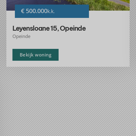
€ 500.000
k.k.
Leyensloane 15, Opeinde
Opeinde
Bekijk woning