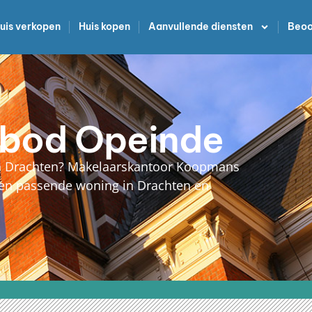
uis verkopen
Huis kopen
Aanvullende diensten
Beoo
bod Opeinde
in Drachten? Makelaarskantoor Koopmans
 een passende woning in Drachten en