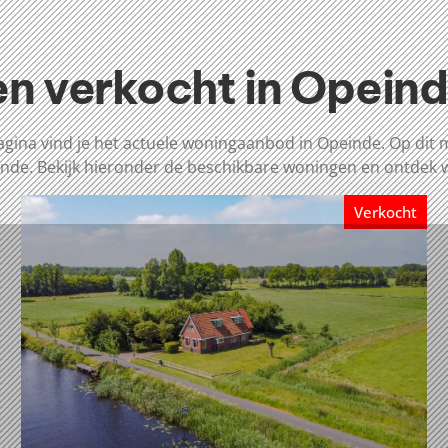
n verkocht in Opein
gina vind je het actuele woningaanbod in Opeinde. Op dit 
inde. Bekijk hieronder de beschikbare woningen en ontdek 
Verkocht