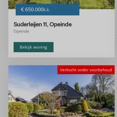
€ 650.000
k.k.
Suderleijen 11, Opeinde
Opeinde
Bekijk woning
Verkocht onder voorbehoud