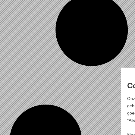
Co
Onz
gebr
goe
"All