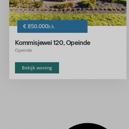
€ 850.000
k.k.
Kommisjewei 120, Opeinde
Opeinde
Bekijk woning