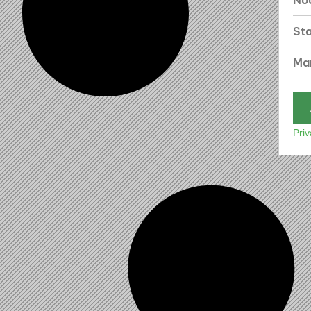
Noo
Sta
Mar
Priv