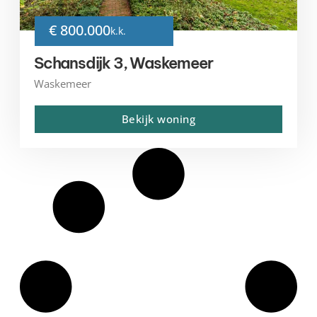
€ 800.000
k.k.
Schansdijk 3, Waskemeer
Waskemeer
Bekijk woning