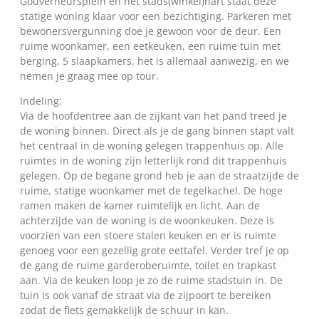
Gouverneursplein en het stads(winkel)hart staat deze
statige woning klaar voor een bezichtiging. Parkeren met
bewonersvergunning doe je gewoon voor de deur. Een
ruime woonkamer, een eetkeuken, een ruime tuin met
berging, 5 slaapkamers, het is allemaal aanwezig, en we
nemen je graag mee op tour.
Indeling:
Via de hoofdentree aan de zijkant van het pand treed je
de woning binnen. Direct als je de gang binnen stapt valt
het centraal in de woning gelegen trappenhuis op. Alle
ruimtes in de woning zijn letterlijk rond dit trappenhuis
gelegen. Op de begane grond heb je aan de straatzijde de
ruime, statige woonkamer met de tegelkachel. De hoge
ramen maken de kamer ruimtelijk en licht. Aan de
achterzijde van de woning is de woonkeuken. Deze is
voorzien van een stoere stalen keuken en er is ruimte
genoeg voor een gezellig grote eettafel. Verder tref je op
de gang de ruime garderoberuimte, toilet en trapkast
aan. Via de keuken loop je zo de ruime stadstuin in. De
tuin is ook vanaf de straat via de zijpoort te bereiken
zodat de fiets gemakkelijk de schuur in kan.