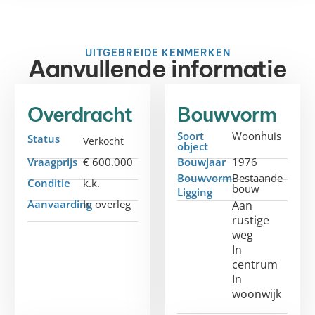
UITGEBREIDE KENMERKEN
Aanvullende informatie
Overdracht
Bouwvorm
Soort
Woonhuis
Status
Verkocht
object
Vraagprijs
€ 600.000
Bouwjaar
1976
Bouwvorm
Bestaande
Conditie
k.k.
bouw
Ligging
Aanvaarding
In overleg
Aan
rustige
weg
In
centrum
In
woonwijk