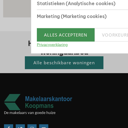
Statistieken (Analytische cookies)
Marketing (Marketing cookies)
ALLES ACCEPTEREN
VOORKEUR
Huis kopen? Bekijk ons
Privacyverklaring
woningaanbod
Alle beschikbare woningen
De makelaars van goede huize