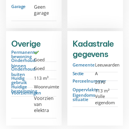
Garage
Geen
garage
Overige
Kadastrale
gegevens
Permanente
bewoning
Goed
Onderhoud
Gemeente
Leeuwarden
binnen
Goed
Onderhoud
Sectie
A
buiten
Huidig
113 m³
Perceelnummer
2370
gebruik
Huidige
Woonruimte
Oppervlakte
113 m²
bestemming
Voorzieningen
Eigendoms
Volle
Voorzien
situatie
eigendom
van
elektra