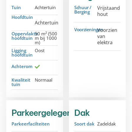
Tuin
Achtertuin
Schuur /
Vrijstaand
Berging
hout
Hoofdtuin
Achtertuin
Voorzieningen
Voorzien
Oppervlakte
50 m² (500
van
hoofdtuin
m bij 1000
elektra
m)
Ligging
Oost
hoofdtuin
Achterom
Kwaliteit
Normaal
tuin
Parkeergelegenheid
Dak
Parkeerfacilteiten
Soort dak
Zadeldak