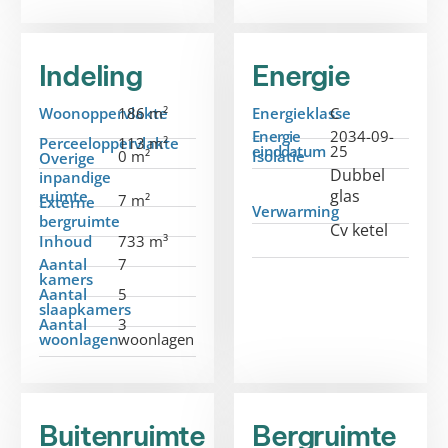
Indeling
Energie
Woonoppervlakte
186 m²
Energieklasse
C
Energie
2034-09-
Perceeloppervlakte
113 m²
einddatum
25
0 m²
Isolatie
Overige
Dubbel
inpandige
glas
ruimte
7 m²
Externe
Verwarming
bergruimte
Cv ketel
Inhoud
733 m³
Aantal
7
kamers
Aantal
5
slaapkamers
Aantal
3
woonlagen
woonlagen
Buitenruimte
Bergruimte