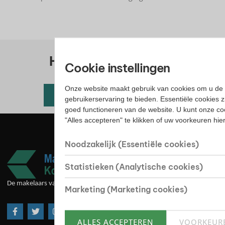
Huis kopen? Bekijk ons
Cookie instellingen
woningaanbod
Onze website maakt gebruik van cookies om u de 
Alle beschikbare woningen
gebruikerservaring te bieden. Essentiële cookies z
goed functioneren van de website. U kunt onze co
"Alles accepteren" te klikken of uw voorkeuren hi
Noodzakelijk (Essentiële cookies)
Statistieken (Analytische cookies)
De makelaars van goede huize
Marketing (Marketing cookies)
ALLES ACCEPTEREN
VOORKEUR