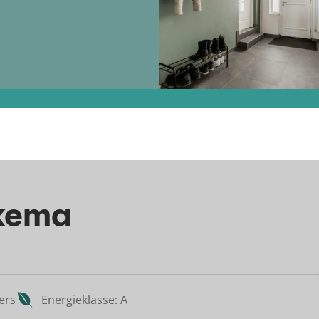
rkema
ers
Energieklasse: A