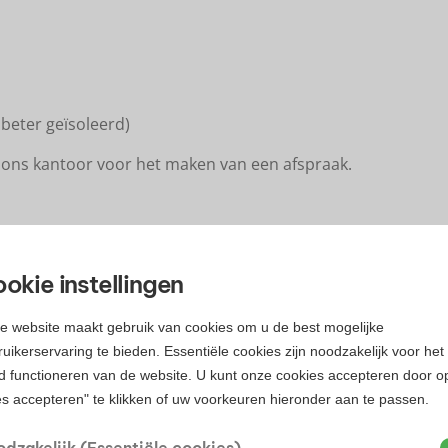
beter geïsoleerd)
ons kantoor voor het maken van een afspraak.
okie instellingen
e website maakt gebruik van cookies om u de best mogelijke
Verkocht
uikerservaring te bieden. Essentiële cookies zijn noodzakelijk voor het
€ 799.500
d functioneren van de website. U kunt onze cookies accepteren door o
es accepteren" te klikken of uw voorkeuren hieronder aan te passen.
k.k.
In overleg