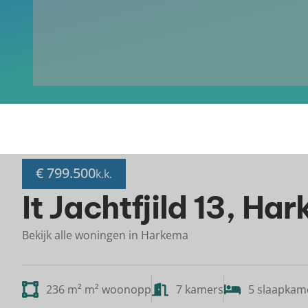
€ 799.500
k.k.
It Jachtfjild 13, Ha
Bekijk alle woningen in Harkema
236 m² m² woonopp
7 kamers
5 slaapkam