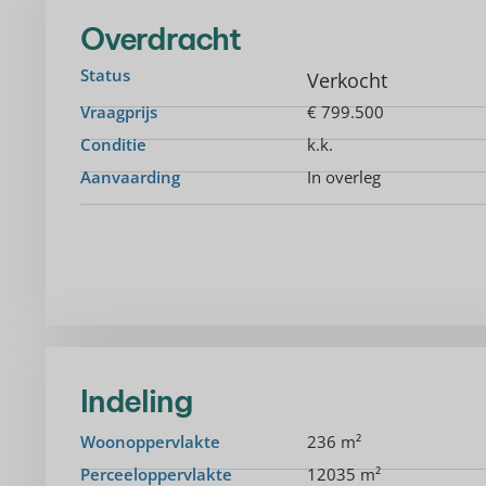
Overdracht
Status
Verkocht
Vraagprijs
€ 799.500
Conditie
k.k.
Aanvaarding
In overleg
Indeling
Woonoppervlakte
236 m²
Perceeloppervlakte
12035 m²