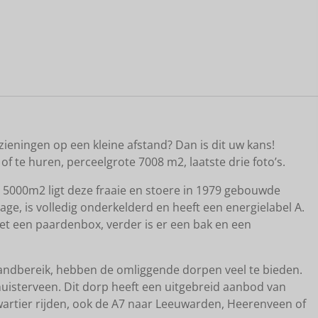
Kaart
rzieningen op een kleine afstand? Dan is dit uw kans!
 of te huren, perceelgrote 7008 m2, laatste drie foto’s.
s 5000m2 ligt deze fraaie en stoere in 1979 gebouwde
ge, is volledig onderkelderd en heeft een energielabel A.
et een paardenbox, verder is er een bak en een
 handbereik, hebben de omliggende dorpen veel te bieden.
huisterveen. Dit dorp heeft een uitgebreid aanbod van
wartier rijden, ook de A7 naar Leeuwarden, Heerenveen of