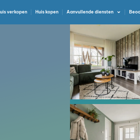
uis verkopen
Huis kopen
Aanvullende diensten
Beoo