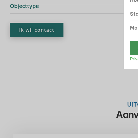
Noo
Objecttype
Sta
Mar
Ik wil contact
Priv
UI
Aanv