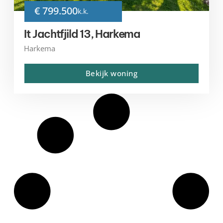
€ 799.500
k.k.
It Jachtfjild 13, Harkema
Harkema
Bekijk woning