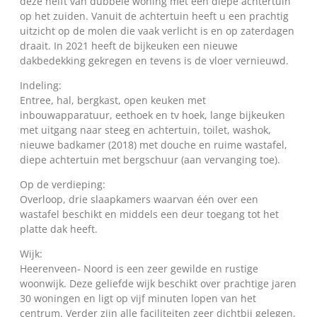
deze helft van dubbele woning met een diepe achtertuin
op het zuiden. Vanuit de achtertuin heeft u een prachtig
uitzicht op de molen die vaak verlicht is en op zaterdagen
draait. In 2021 heeft de bijkeuken een nieuwe
dakbedekking gekregen en tevens is de vloer vernieuwd.
Indeling:
Entree, hal, bergkast, open keuken met
inbouwapparatuur, eethoek en tv hoek, lange bijkeuken
met uitgang naar steeg en achtertuin, toilet, washok,
nieuwe badkamer (2018) met douche en ruime wastafel,
diepe achtertuin met bergschuur (aan vervanging toe).
Op de verdieping:
Overloop, drie slaapkamers waarvan één over een
wastafel beschikt en middels een deur toegang tot het
platte dak heeft.
Wijk:
Heerenveen- Noord is een zeer gewilde en rustige
woonwijk. Deze geliefde wijk beschikt over prachtige jaren
30 woningen en ligt op vijf minuten lopen van het
centrum. Verder zijn alle faciliteiten zeer dichtbij gelegen,