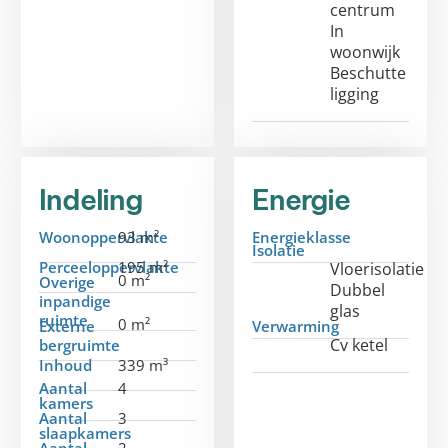
centrum
In
woonwijk
Beschutte
ligging
Indeling
Energie
Woonoppervlakte
93 m²
Energieklasse
Isolatie
Perceeloppervlakte
195 m²
Vloerisolatie
0 m²
Overige
Dubbel
inpandige
glas
ruimte
0 m²
Externe
Verwarming
Cv ketel
bergruimte
Inhoud
339 m³
Aantal
4
kamers
Aantal
3
slaapkamers
Aantal
2