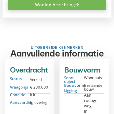
Woning bezichting
UITGEBREIDE KENMERKEN
Aanvullende informatie
Overdracht
Bouwvorm
Soort
Woonhuis
Status
Verkocht
object
Bouwvorm
Bestaande
Vraagprijs
€ 230.000
bouw
Ligging
Conditie
k.k.
Aan
rustige
Aanvaarding
In overleg
weg
In