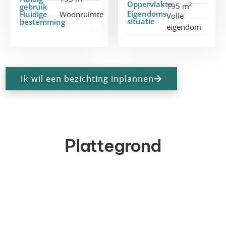
Oppervlakte
195 m²
gebruik
Eigendoms
Huidige
Woonruimte
Volle
situatie
bestemming
eigendom
Ik wil een bezichting inplannen
Plattegrond