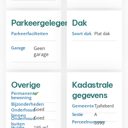
Parkeergelegenheid
Dak
Parkeerfacilteiten
Soort dak
Plat dak
Garage
Geen
garage
Overige
Kadastrale
gegevens
Permanente
bewoning
Bijzonderheden
Gemeente
Tjalleberd
Goed
Onderhoud
Sectie
A
binnen
Goed
Onderhoud
Perceelnummer
6993
buiten
Huidig
195 m³