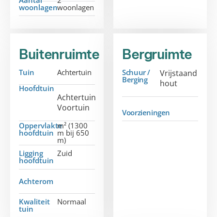
woonlagen
woonlagen
Buitenruimte
Bergruimte
Tuin
Achtertuin
Schuur /
Vrijstaand
Berging
hout
Hoofdtuin
Achtertuin
Voortuin
Voorzieningen
Oppervlakte
m² (1300
hoofdtuin
m bij 650
m)
Ligging
Zuid
hoofdtuin
Achterom
Kwaliteit
Normaal
tuin