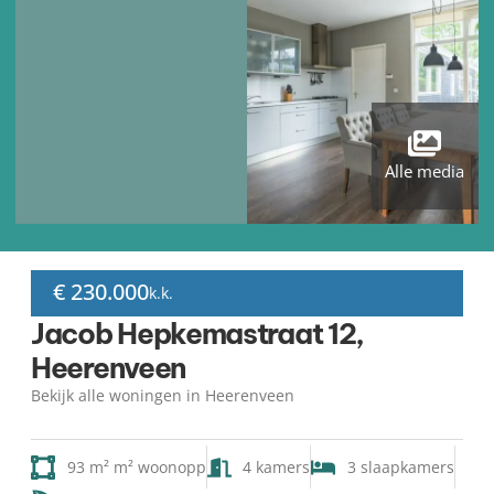
Alle media
€ 230.000
k.k.
Jacob Hepkemastraat 12,
Heerenveen
Bekijk alle woningen in Heerenveen
93 m² m² woonopp
4 kamers
3 slaapkamers