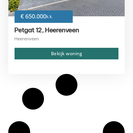
€ 650.000
k.k.
Petgat 12, Heerenveen
Heerenveen
Bekijk woning